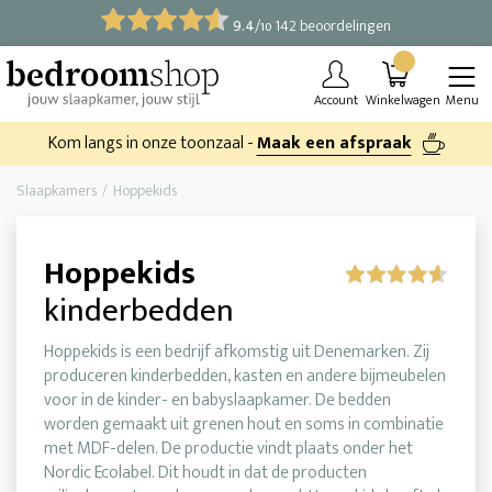
9.4
/
142 beoordelingen
10
Account
Winkelwagen
Menu
Kom langs in onze toonzaal -
Maak een afspraak
Slaapkamers
Hoppekids
Hoppekids
kinderbedden
Hoppekids is een bedrijf afkomstig uit Denemarken. Zij
produceren kinderbedden, kasten en andere bijmeubelen
voor in de kinder- en babyslaapkamer. De bedden
worden gemaakt uit grenen hout en soms in combinatie
met MDF-delen. De productie vindt plaats onder het
Nordic Ecolabel. Dit houdt in dat de producten