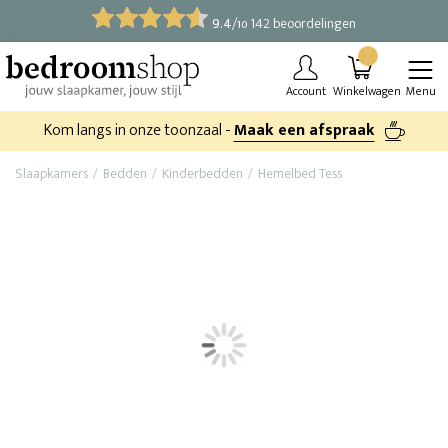
9.4
/
142 beoordelingen
10
Account
Winkelwagen
Menu
Kom langs in onze toonzaal -
Maak een afspraak
Slaapkamers
Bedden
Kinderbedden
Hemelbed Tess