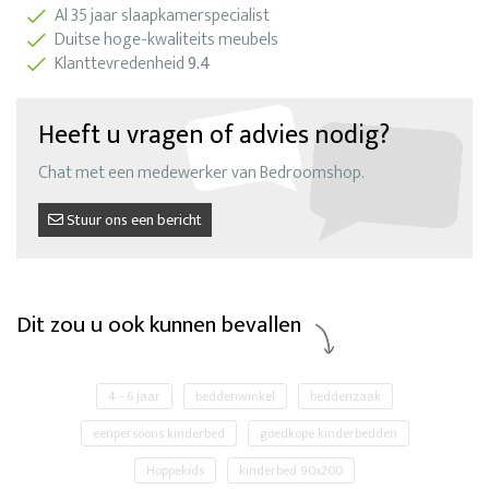
Al 35 jaar slaapkamerspecialist
Duitse hoge-kwaliteits meubels
Klanttevredenheid
9.4
Heeft u vragen of advies nodig?
Chat met een medewerker van Bedroomshop.
Stuur ons een bericht
Dit zou u ook kunnen bevallen
4 - 6 jaar
beddenwinkel
beddenzaak
eenpersoons kinderbed
goedkope kinderbedden
Hoppekids
kinderbed 90x200