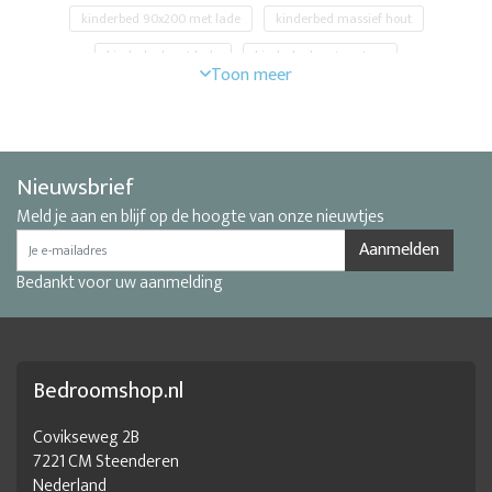
kinderbed 90x200 met lade
kinderbed massief hout
kinderbed met lade
kinderbed met matras
kinderbed met onderschuifbed
kinderbed met opbergruimte
kinderbedden outlet
kinderbedden winkel
Leuke kinderbedden
mooie kinderbedden
Nieuwsbrief
Mooie kinderbedden
speciale kinderbedden
Meld je aan en blijf op de hoogte van onze nieuwtjes
Aanmelden
Bedankt voor uw aanmelding
Bedroomshop.nl
Covikseweg 2B
7221 CM Steenderen
Nederland