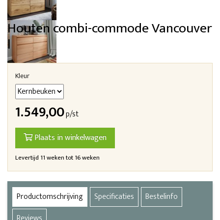
Houten combi-commode Vancouver
l
Kleur
1.549,00
p/st
Plaats in winkelwagen
Levertijd 11 weken tot 16 weken
Productomschrijving
Specificaties
Bestelinfo
Reviews