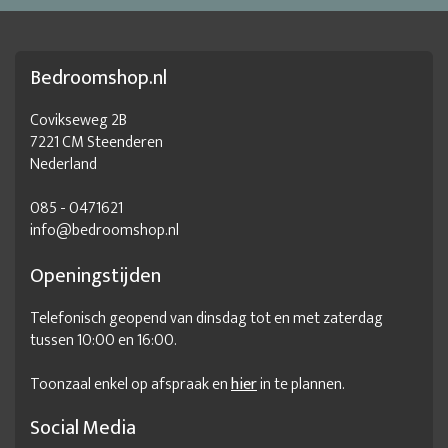
Commode massief hout
Commode met deuren
Commode met deurtjes
Commode met lade
Bedroomshop.nl
Commode met lades
Commode met veel lades
Commode met veel opbergruimte
Commode naturel hout
Covikseweg 2B
7221 CM Steenderen
Dressoir 120 breed hout
Dressoir als commode
Nederland
Dubbele commode
Eiken commode
Eiken dressoirs
085 - 0471621
Extra brede commode
Grote commode
info@bedroomshop.nl
Grote commode met lades
Houten commode
Openingstijden
Houten commode kast
Industriele commode
Telefonisch geopend van dinsdag tot en met zaterdag
Kast commode
Lage commode
Landelijke commode
tussen 10:00 en 16:00.
Lange commode
Licht eiken commode
Toonzaal enkel op afspraak en
hier
in te plannen.
Massief houten commode
Moderne commode
Mooie commode
Social Media