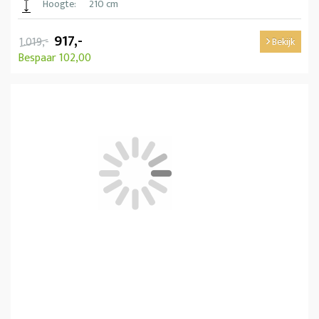
Hoogte:
210 cm
917,-
1.019,-
Bekijk
Bespaar 102,00