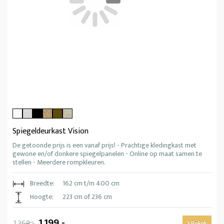
Spiegeldeurkast Vision
De getoonde prijs is een vanaf prijs! - Prachtige kledingkast met
gewone en/of donkere spiegelpanelen - Online op maat samen te
stellen - Meerdere rompkleuren.
Breedte:
162 cm t/m 400 cm
Hoogte:
223 cm of 236 cm
1.199,-
1.369,-
Bekijk