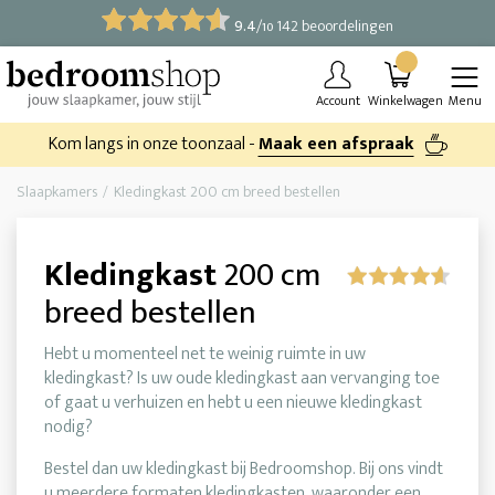
9.4
/
142 beoordelingen
10
Account
Winkelwagen
Menu
Kom langs in onze toonzaal -
Maak een afspraak
Slaapkamers
Kledingkast 200 cm breed bestellen
Kledingkast
200 cm
breed bestellen
Hebt u momenteel net te weinig ruimte in uw
kledingkast? Is uw oude kledingkast aan vervanging toe
of gaat u verhuizen en hebt u een nieuwe kledingkast
nodig?
Bestel dan uw kledingkast bij Bedroomshop. Bij ons vindt
u meerdere formaten kledingkasten, waaronder een