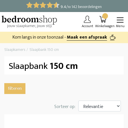
9.4
/
142 beoordelingen
10
Account
Winkelwagen
Menu
Kom langs in onze toonzaal -
Maak een afspraak
Slaapkamers
Slaapbank 150 cm
Slaapbank
150 cm
filteren
Sorteer op: