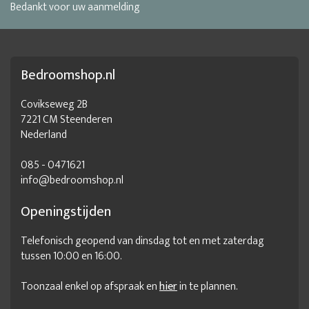
Bedankt voor uw aanmelding
Bedroomshop.nl
Covikseweg 2B
7221 CM Steenderen
Nederland
085 - 0471621
info@bedroomshop.nl
Openingstijden
Telefonisch geopend van dinsdag tot en met zaterdag
tussen 10:00 en 16:00.
Toonzaal enkel op afspraak en
hier
in te plannen.