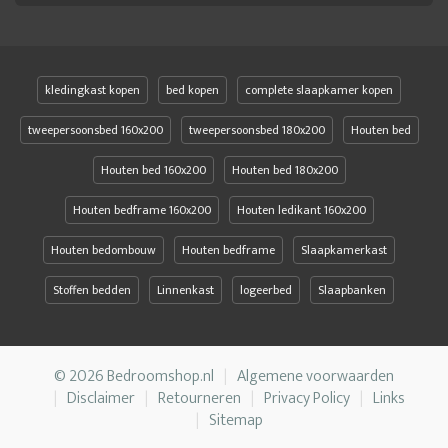
kledingkast kopen
bed kopen
complete slaapkamer kopen
tweepersoonsbed 160x200
tweepersoonsbed 180x200
Houten bed
Houten bed 160x200
Houten bed 180x200
Houten bedframe 160x200
Houten ledikant 160x200
Houten bedombouw
Houten bedframe
Slaapkamerkast
Stoffen bedden
Linnenkast
logeerbed
Slaapbanken
© 2026 Bedroomshop.nl
Algemene voorwaarden
Disclaimer
Retourneren
Privacy Policy
Links
Sitemap