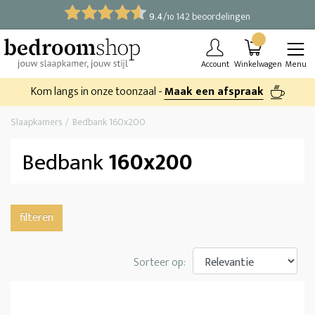
9.4
/
142 beoordelingen
10
Account
Winkelwagen
Menu
Kom langs in onze toonzaal -
Maak een afspraak
Slaapkamers
Bedbank 160x200
Bedbank
160x200
filteren
Sorteer op: