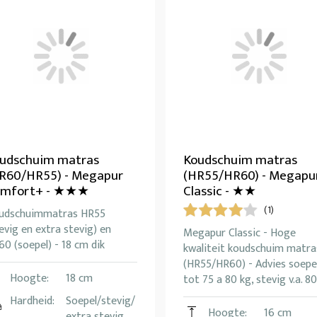
udschuim matras
Koudschuim matras
R60/HR55) - Megapur
(HR55/HR60) - Megapu
mfort+ - ★★★
Classic - ★★
(1)
udschuimmatras HR55
evig en extra stevig) en
Megapur Classic - Hoge
0 (soepel) - 18 cm dik
kwaliteit koudschuim matra
(HR55/HR60) - Advies soepe
Hoogte:
18 cm
tot 75 a 80 kg, stevig v.a. 80
Hardheid:
Soepel/stevig/
Hoogte:
16 cm
extra stevig