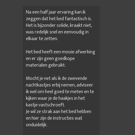
Na een half jaar ervaring kan ik
zeggen dat het bed fantastisch is.
Het is bijzonder solide, kraakt niet,
was redelijk snel en eenvoudig in
elkaar te zetten.
Het bed heeft een mooie afwerking
en er zijn geen goedkope
materialen gebruikt.
Mocht je net als ik de zwevende
nachtkastjes erbij nemen, adviseer
ik wel om heel goed te meten en te
kijken waar je de haakjes in het
kastje vastschroeft.
Je wil ze strak aan het bed hebben
en hier zijn de instructies wat
onduidelijk.