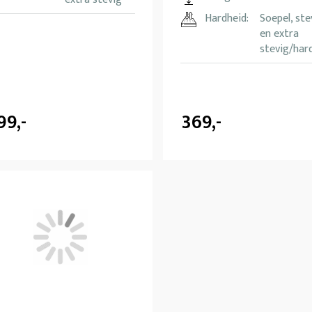
Hardheid:
Soepel, ste
en extra
stevig/har
99,-
369,-