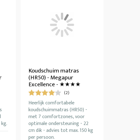
Koudschuim matras
r
(HR50) - Megapur
Excellence - ★★★★
(2)
Heerlijk comfortabele
s
koudschuimmatras (HR50) -
l
met 7 comfortzones, voor
 kg.
optimale ondersteuning - 22
cm dik - advies tot max. 150 kg
per persoon.