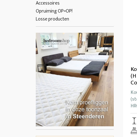
Accessoires
Opruiming OP=OP!
Losse producten
Ko
(H
Co
Ko
(st
HR6