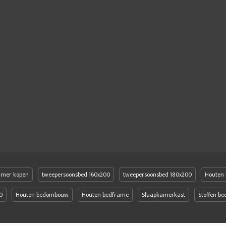
amer kopen
tweepersoonsbed 160x200
tweepersoonsbed 180x200
Houten 
0
Houten bedombouw
Houten bedframe
Slaapkamerkast
Stoffen b