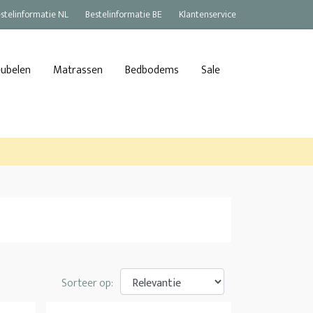
stelinformatie NL
Bestelinformatie BE
Klantenservice
eubelen
Matrassen
Bedbodems
Sale
Sorteer op: