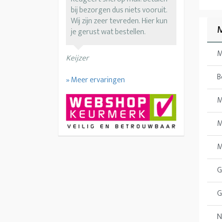
bij bezorgen dus niets vooruit.
Wij zijn zeer tevreden. Hier kun
M
je gerust wat bestellen.
M
Keijzer
B
» Meer ervaringen
M
M
M
G
G
N