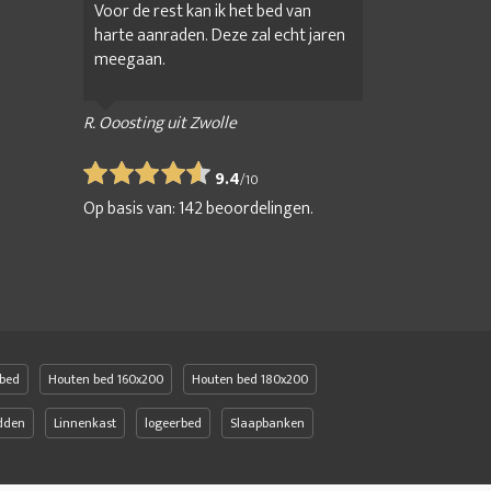
Voor de rest kan ik het bed van
harte aanraden. Deze zal echt jaren
meegaan.
R. Ooosting uit Zwolle
9.4
/
10
Op basis van:
142
beoordelingen.
bed
Houten bed 160x200
Houten bed 180x200
edden
Linnenkast
logeerbed
Slaapbanken