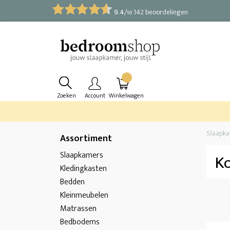
9.4
/
142 beoordelingen
10
Zoeken
Account
Winkelwagen
Slaapk
Assortiment
Slaapkamers
K
Kledingkasten
Bedden
Kleinmeubelen
Matrassen
Bedbodems