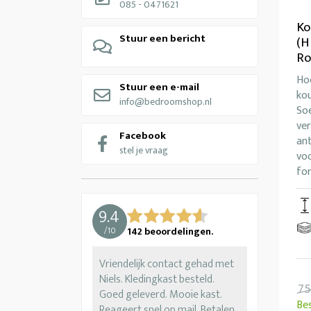
085 - 0471621
Ko
Stuur een bericht
(H
R
Ho
Stuur een e-mail
ko
info@bedroomshop.nl
Soe
ver
Facebook
ant
stel je vraag
voo
fo
9.4
/
10
142
beoordelingen.
Vriendelijk contact gehad met
Niels. Kledingkast besteld.
75
Goed geleverd. Mooie kast.
Be
Reageert snel op mail. Betalen