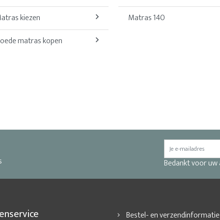
atras kiezen
Matras 140
oede matras kopen
s
Bedankt voor uw
enservice
Bestel- en verzendinformatie