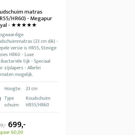
udschuim matras
R55/HR60) - Megapur
oyal - ★★★★★
ogwaardige
udschuimmatras (23 cm dik) -
pele versie is HR55, Stevige
sies HR60 - Luxe
ibacteriële tijk - Speciaal
r zijslapers - Allerlei
rmaten mogelijk.
Hoogte:
23 cm
Type
Koudschuim
schuim:
HR55/HR60
699,-
9,-
spaar 60,00