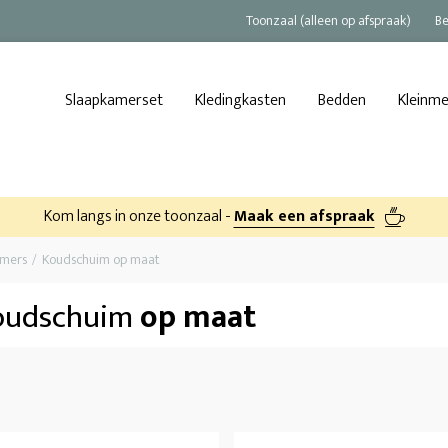
Toonzaal (alleen op afspraak)
Be
Slaapkamerset
Kledingkasten
Bedden
Kleinm
Kom langs in onze toonzaal -
Maak een afspraak
amers
Koudschuim op maat
oudschuim
op maat