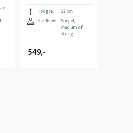
vig
Hoogte:
22 cm
d
Hardheid:
Soepel,
medium of
stevig
549,-