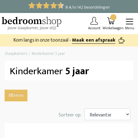
9.4
/
142 beoordelingen
10
Account
Winkelwagen
Menu
Kom langs in onze toonzaal -
Maak een afspraak
Slaapkamers
Kinderkamer 5 jaar
Kinderkamer
5 jaar
filteren
Sorteer op: