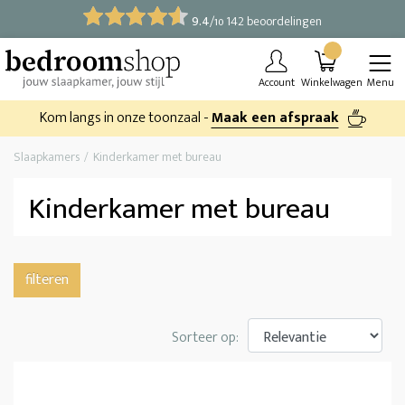
9.4
/
142 beoordelingen
10
Account
Winkelwagen
Menu
Kom langs in onze toonzaal -
Maak een afspraak
Slaapkamers
Kinderkamer met bureau
Kinderkamer met bureau
filteren
Sorteer op: