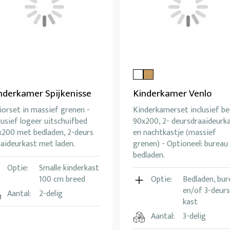
nderkamer Spijkenisse
Kinderkamer Venlo
iorset in massief grenen -
Kinderkamerset inclusief be
lusief logeer uitschuifbed
90x200, 2- deursdraaideurk
x200 met bedladen, 2-deurs
en nachtkastje (massief
aideurkast met laden.
grenen) - Optioneel: bureau
bedladen.
Optie:
Smalle kinderkast
100 cm breed
Optie:
Bedladen, bur
en/of 3-deurs
Aantal:
2-delig
kast
Aantal:
3-delig