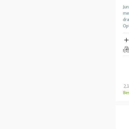
Jun
me
dra
Opt
2.
Be