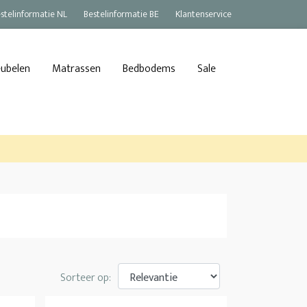
stelinformatie NL
Bestelinformatie BE
Klantenservice
eubelen
Matrassen
Bedbodems
Sale
Sorteer op: