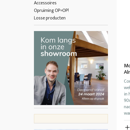
Accessoires
Opruiming OP=OP!
Losse producten
Mo
Al
Co
wel
in 
90
na
wa