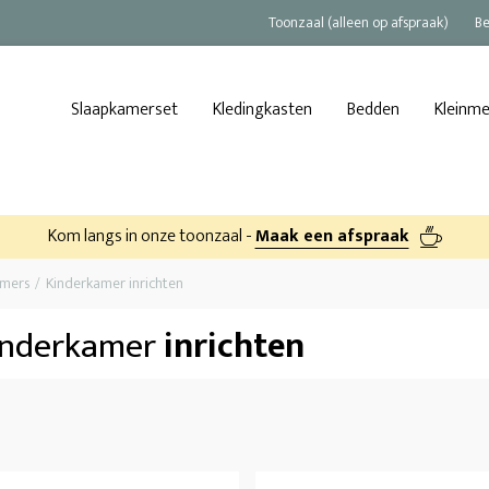
Toonzaal (alleen op afspraak)
Be
Slaapkamerset
Kledingkasten
Bedden
Kleinm
Kom langs in onze toonzaal -
Maak een afspraak
amers
Kinderkamer inrichten
inderkamer
inrichten