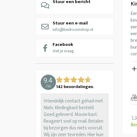
Stuur een bericht
Ki
Een
kin
Stuur een e-mail
ee
info@bedroomshop.nl
een
br
Facebook
bu
stel je vraag
co
9.4
/
10
142
beoordelingen.
Vriendelijk contact gehad met
Niels. Kledingkast besteld.
Goed geleverd. Mooie kast.
1.
Reageert snel op mail. Betalen
Be
bij bezorgen dus niets vooruit.
Wij zijn zeer tevreden. Hier kun