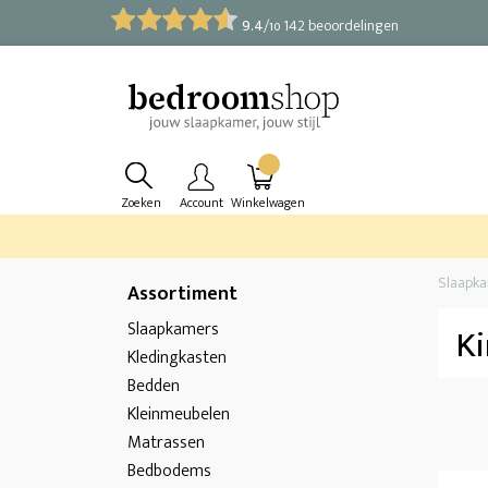
9.4
/
142 beoordelingen
10
Zoeken
Account
Winkelwagen
Slaapk
Assortiment
Slaapkamers
K
Kledingkasten
Bedden
Kleinmeubelen
Matrassen
Bedbodems