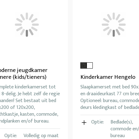
derne jeugdkamer
mere (kids/tieners)
Kinderkamer Hengelo
mplete kinderkamerset tot
Slaapkamerset met bed 90
 8-delig. Je hebt zelf de regie
en draaideurkast 77 cm bree
handen! Set bestaat uit bed
Optioneel: bureau, commode
x200 of 120x200,
deurs kledingkast of bedlad
chtkastje, kasten, commode,
ndplanken en/of bureau.
Optie:
Bedlade(s),
commode en
Optie:
Volledig op maat
bureau