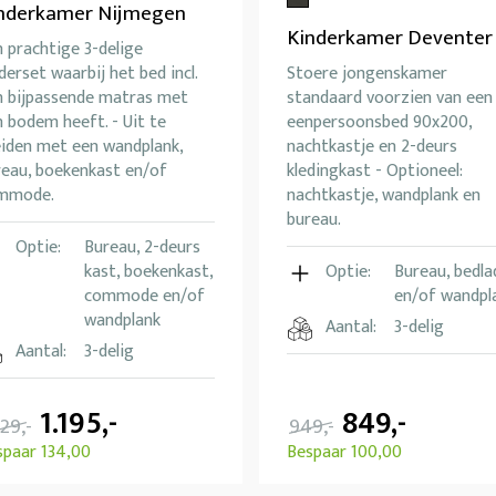
nderkamer Nijmegen
Kinderkamer Deventer
 prachtige 3-delige
derset waarbij het bed incl.
Stoere jongenskamer
n bijpassende matras met
standaard voorzien van een
 bodem heeft. - Uit te
eenpersoonsbed 90x200,
eiden met een wandplank,
nachtkastje en 2-deurs
reau, boekenkast en/of
kledingkast - Optioneel:
mmode.
nachtkastje, wandplank en
bureau.
Optie:
Bureau, 2-deurs
kast, boekenkast,
Optie:
Bureau, bedla
commode en/of
en/of wandpl
wandplank
Aantal:
3-delig
Aantal:
3-delig
1.195,-
849,-
329,-
949,-
spaar 134,00
Bespaar 100,00