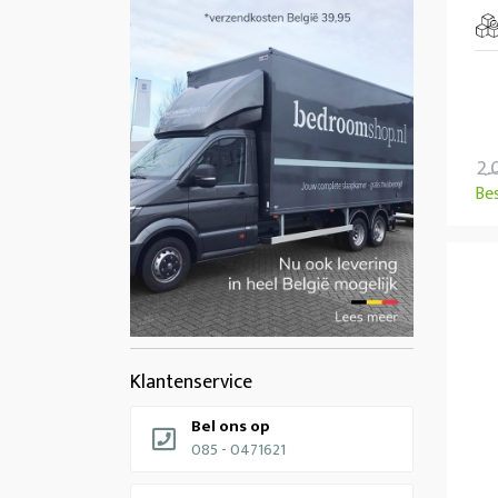
2.
Be
Klantenservice
Bel ons op
085 - 0471621