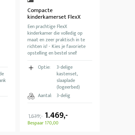
Compacte
kinderkamerset FlexX
Een prachtige FlexX
kinderkamer die volledig op
maat en zeer praktisch in te
richten is! - Kies je favoriete
opstelling en bestel snel!
Optie:
3-delige
de
kastenset,
ank
slaaplade
(logeerbed)
Aantal:
3-delig
1.469,-
1.639,-
Bespaar 170,00