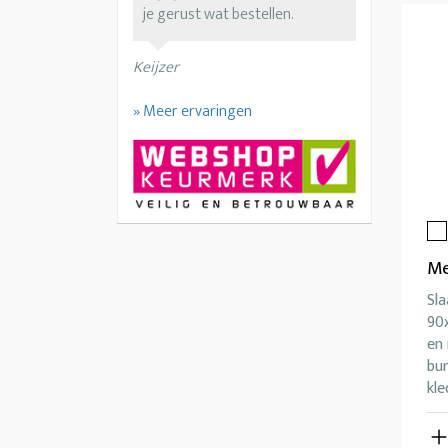
je gerust wat bestellen.
Keijzer
» Meer ervaringen
Me
Sl
90x
en 
bu
kle