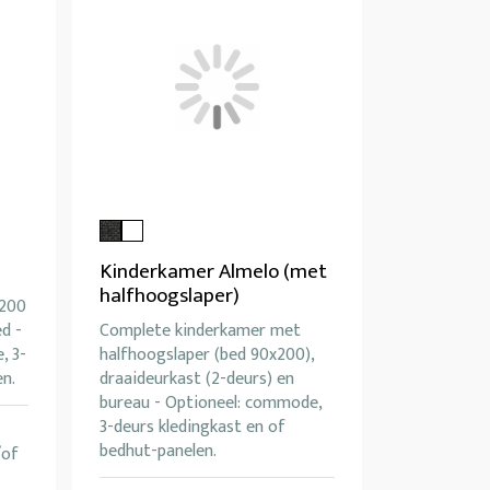
Kinderkamer Almelo (met
halfhoogslaper)
x200
d -
Complete kinderkamer met
, 3-
halfhoogslaper (bed 90x200),
en.
draaideurkast (2-deurs) en
bureau - Optioneel: commode,
3-deurs kledingkast en of
bedhut-panelen.
/of