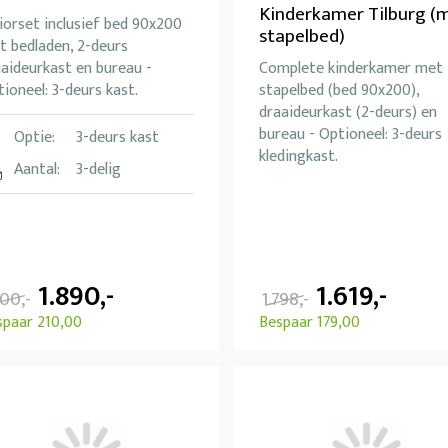
Kinderkamer Tilburg (
iorset inclusief bed 90x200
stapelbed)
t bedladen, 2-deurs
aideurkast en bureau -
Complete kinderkamer met
ioneel: 3-deurs kast.
stapelbed (bed 90x200),
draaideurkast (2-deurs) en
bureau - Optioneel: 3-deurs
Optie:
3-deurs kast
kledingkast.
Aantal:
3-delig
1.890,-
1.619,-
100,-
1.798,-
spaar 210,00
Bespaar 179,00