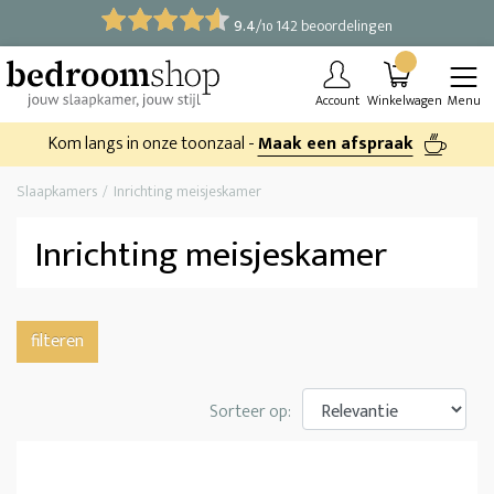
9.4
/
142 beoordelingen
10
Account
Winkelwagen
Menu
Kom langs in onze toonzaal -
Maak een afspraak
Slaapkamers
Inrichting meisjeskamer
Inrichting meisjeskamer
filteren
Sorteer op: