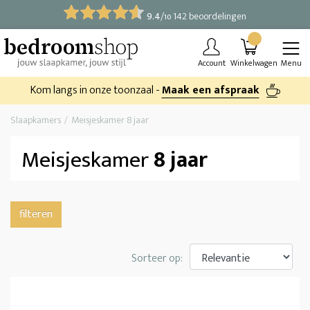
9.4
/
142 beoordelingen
10
Account
Winkelwagen
Menu
Kom langs in onze toonzaal -
Maak een afspraak
Slaapkamers
Meisjeskamer 8 jaar
Meisjeskamer
8 jaar
filteren
Sorteer op: