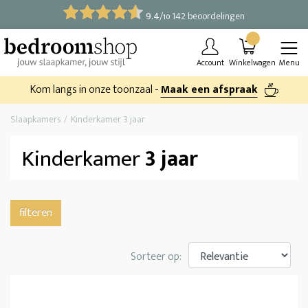
9.4
/
142 beoordelingen
10
Account
Winkelwagen
Menu
Kom langs in onze toonzaal -
Maak een afspraak
Slaapkamers
Kinderkamer 3 jaar
Kinderkamer
3 jaar
filteren
Sorteer op: