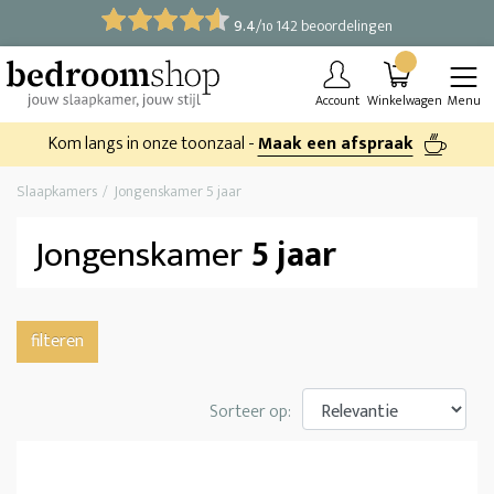
9.4
/
142 beoordelingen
10
Account
Winkelwagen
Menu
Kom langs in onze toonzaal -
Maak een afspraak
Slaapkamers
Jongenskamer 5 jaar
Jongenskamer
5 jaar
filteren
Sorteer op: