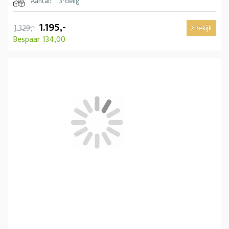
Aantal:
3-delig
1.195,-
1.329,-
Bekijk
Bespaar 134,00