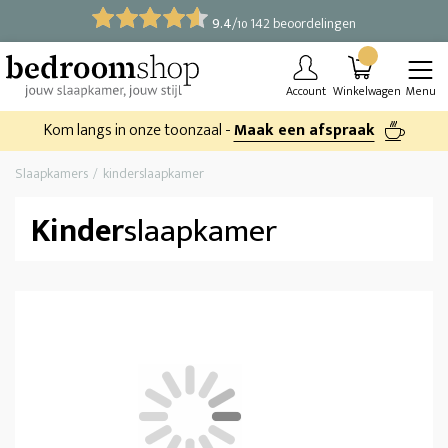
9.4
/
142 beoordelingen
10
Account
Winkelwagen
Menu
Kom langs in onze toonzaal -
Maak een afspraak
Slaapkamers
kinderslaapkamer
Kinder
slaapkamer