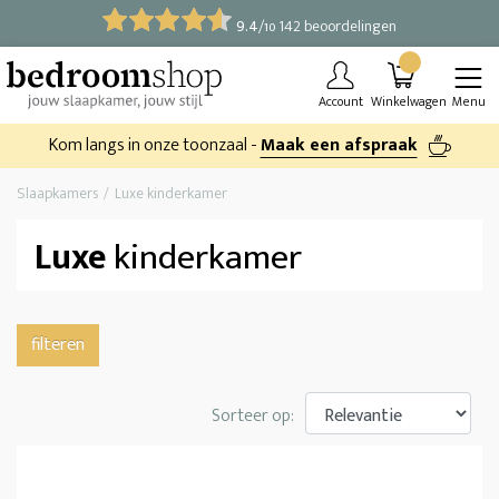
9.4
/
142 beoordelingen
10
Account
Winkelwagen
Menu
Kom langs in onze toonzaal -
Maak een afspraak
Slaapkamers
Luxe kinderkamer
Luxe
kinderkamer
filteren
Sorteer op: