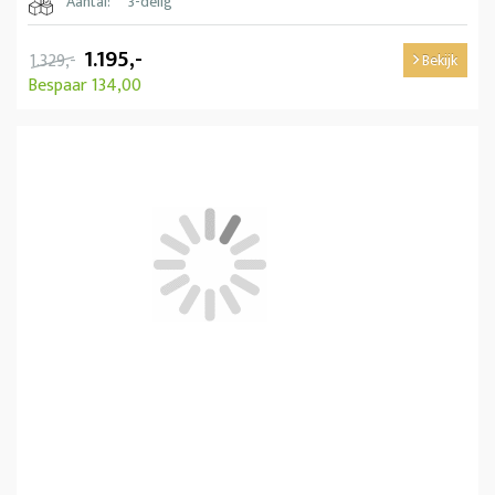
Aantal:
3-delig
1.195,-
1.329,-
Bekijk
Bespaar 134,00