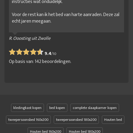
instructies wat onduidelijk.
Voor de rest kan ik het bed van harte aanraden. Deze zal
echt jaren meegaan.
R. Ooosting uit Zwolle
9.4
/
10
Op basis van:
142
beoordelingen.
kledingkast kopen
bed kopen
complete slaapkamer kopen
tweepersoonsbed 160x200
tweepersoonsbed 180x200
Houten bed
Houten bed 160x200
Houten bed 180x200