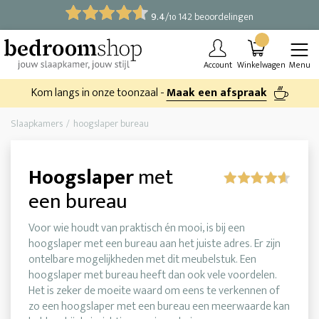
9.4
/
142 beoordelingen
10
Account
Winkelwagen
Menu
Kom langs in onze toonzaal -
Maak een afspraak
Slaapkamers
hoogslaper bureau
Hoogslaper
met
een bureau
Voor wie houdt van praktisch én mooi, is bij een
hoogslaper met een bureau aan het juiste adres. Er zijn
ontelbare mogelijkheden met dit meubelstuk. Een
hoogslaper met bureau heeft dan ook vele voordelen.
Het is zeker de moeite waard om eens te verkennen of
zo een hoogslaper met een bureau een meerwaarde kan