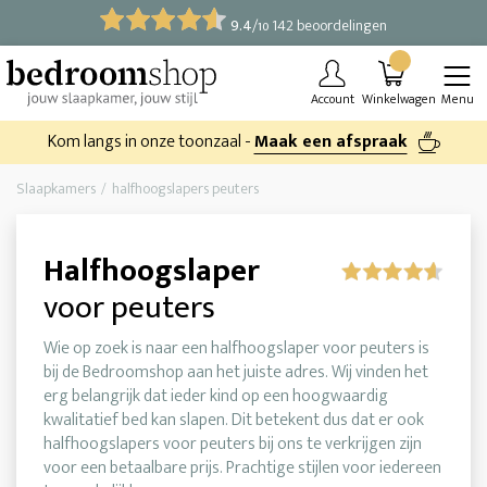
9.4
/
142 beoordelingen
10
Account
Winkelwagen
Menu
Kom langs in onze toonzaal -
Maak een afspraak
Slaapkamers
halfhoogslapers peuters
Halfhoogslaper
voor peuters
Wie op zoek is naar een halfhoogslaper voor peuters is
bij de Bedroomshop aan het juiste adres. Wij vinden het
erg belangrijk dat ieder kind op een hoogwaardig
kwalitatief bed kan slapen. Dit betekent dus dat er ook
halfhoogslapers voor peuters bij ons te verkrijgen zijn
voor een betaalbare prijs. Prachtige stijlen voor iedereen