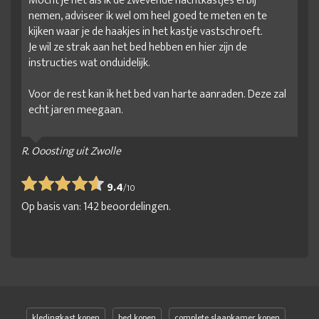
Mocht je net als ik de zwevende nachtkastjes erbij
nemen, adviseer ik wel om heel goed te meten en te
kijken waar je de haakjes in het kastje vastschroeft.
Je wil ze strak aan het bed hebben en hier zijn de
instructies wat onduidelijk.
Voor de rest kan ik het bed van harte aanraden. Deze zal
echt jaren meegaan.
R. Ooosting uit Zwolle
9.4
/
10
Op basis van:
142
beoordelingen.
kledingkast kopen
bed kopen
complete slaapkamer kopen