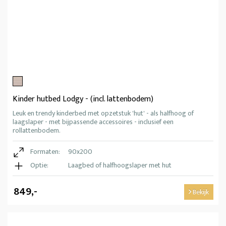
Kinder hutbed Lodgy - (incl. lattenbodem)
Leuk en trendy kinderbed met opzetstuk 'hut' - als halfhoog of
laagslaper - met bijpassende accessoires - inclusief een
rollattenbodem.
Formaten:
90x200
Optie:
Laagbed of halfhoogslaper met hut
849,-
Bekijk