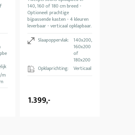
f
140, 160 of 180 cm breed -
Optioneel: prachtige
bijpassende kasten - 4 kleuren
leverbaar - verticaal opklapbaar.
Slaapoppervlak:
140x200,
n
160x200
apbe
of
180x200
ijk
Opklaprichting:
Verticaal
t/m
cm
1.399,-