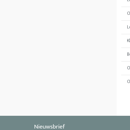
O
L
K
B
O
O
Nieuwsbrief