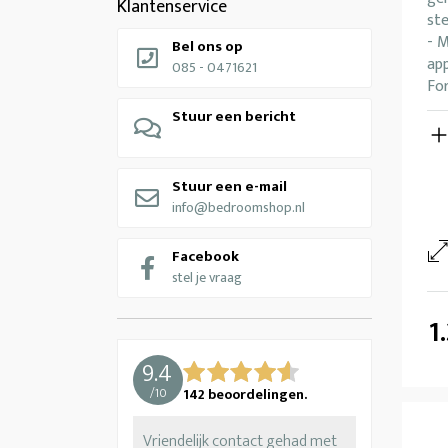
Klantenservice
ste
- 
Bel ons op
ap
085 - 0471621
Fo
Stuur een bericht
Stuur een e-mail
info@bedroomshop.nl
Facebook
stel je vraag
1
9.4
/
10
142
beoordelingen.
Vriendelijk contact gehad met