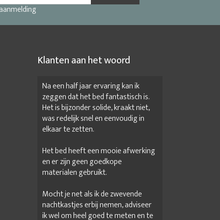
 aanmelding
Klanten aan het woord
Na een half jaar ervaring kan ik
zeggen dat het bed fantastisch is.
Het is bijzonder solide, kraakt niet,
was redelijk snel en eenvoudig in
elkaar te zetten.
Het bed heeft een mooie afwerking
en er zijn geen goedkope
materialen gebruikt.
Mocht je net als ik de zwevende
nachtkastjes erbij nemen, adviseer
ik wel om heel goed te meten en te