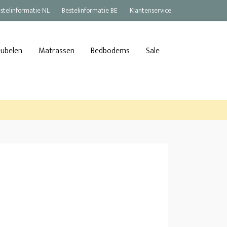
stelinformatie NL
Bestelinformatie BE
Klantenservice
eubelen
Matrassen
Bedbodems
Sale