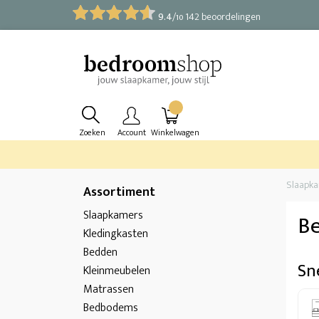
9.4
/
142 beoordelingen
10
Zoeken
Account
Winkelwagen
Slaapk
Assortiment
Slaapkamers
B
Kledingkasten
Bedden
Sne
Kleinmeubelen
Matrassen
Bedbodems