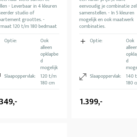
llen - Leverbaar in 4 kleuren
eenvoudig je combinatie zel
Meerder studio of
samenstellen. - In 5 kleuren
partement groottes. -
mogelijk en ook maatwerk
rmaat 120 t/m 180 bedmaat
combinaties.
Optie:
Ook
Optie:
Ook
alleen
allee
opklapbe
opkl
d
d
mogelijk
mogel
Slaapoppervlak:
120 t/m
Slaapoppervlak:
140 
180 cm
180 
.349,-
1.399,-