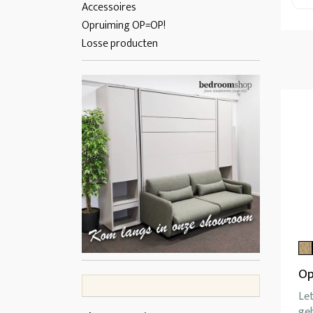
Accessoires
Opruiming OP=OP!
Losse producten
Op
Let
ge