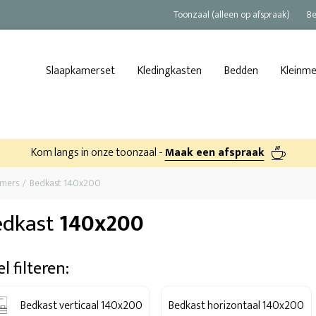
Toonzaal (alleen op afspraak)
Be
Slaapkamerset
Kledingkasten
Bedden
Kleinm
Kom langs in onze toonzaal -
Maak een afspraak
amers
Bedkast 140x200
edkast
140x200
l filteren:
Bedkast verticaal 140x200
Bedkast horizontaal 140x200