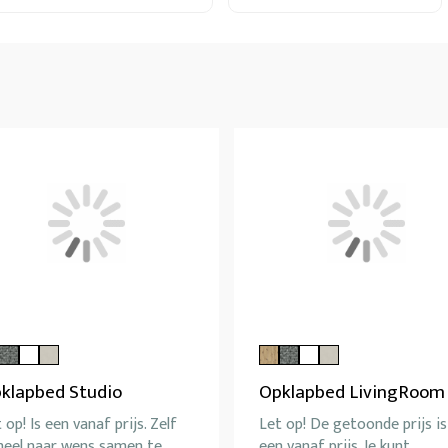
klapbed Studio
Opklapbed LivingRoom
 op! Is een vanaf prijs. Zelf
Let op! De getoonde prijs is
heel naar wens samen te
een vanaf prijs. Je kunt