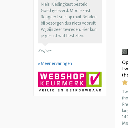
Niels. Kledingkast besteld.
Goed geleverd. Mooie kast.
Reageert snel op mail. Betalen
bij bezorgen dus niets vooruit.
Wij zijn zeer tevreden. Hier kun
je gerust wat bestellen.
Keijzer
Op
» Meer ervaringen
tw
(h
Tw
(ho
Pn
la
14
Mee