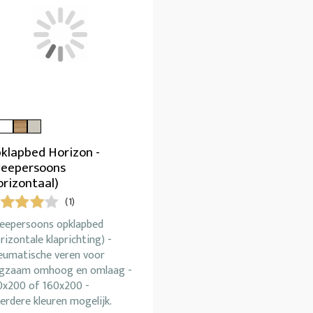
klapbed Horizon -
eepersoons
orizontaal)
(1)
eepersoons opklapbed
rizontale klaprichting) -
eumatische veren voor
ngzaam omhoog en omlaag -
0x200 of 160x200 -
rdere kleuren mogelijk.