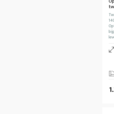
Op
tw
Tw
140
Opt
bij
lev
1