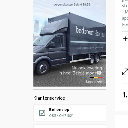
ste
- 
ap
Fo
1
Klantenservice
Bel ons op
085 - 0471621