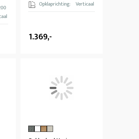
Opklaprichting:
Verticaal
200
caal
1.369,-