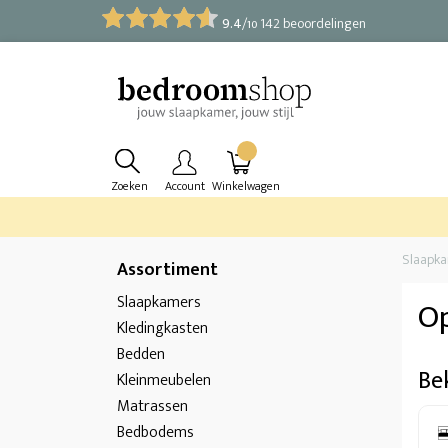
9.4
/
142 beoordelingen
10
Zoeken
Account
Winkelwagen
Slaapk
Assortiment
Slaapkamers
O
Kledingkasten
Bedden
Be
Kleinmeubelen
Matrassen
Bedbodems