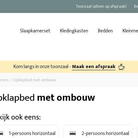
Toonzaal (alleen op afspraak)
Be
Slaapkamerset
Kledingkasten
Bedden
Kleinm
Kom langs in onze toonzaal -
Maak een afspraak
amers
Opklapbed met ombouw
pklapbed
met ombouw
kijk ook eens:
1-persoons horizontaal
2-persoons horizontaal