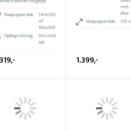
lades
rdere kleuren mogelijk.
met
deur
Slaapoppervlak:
140x200
of
Slaapoppervlak:
120 
160x200
Opklaprichting:
Horizont
aal
.319,-
1.399,-