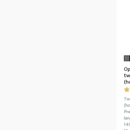
Op
tw
(h
Tw
(ho
Pn
la
14