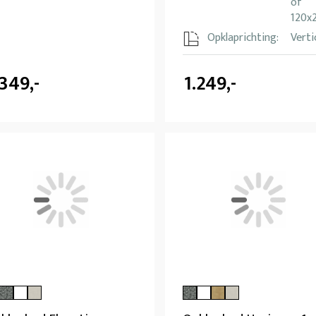
of
120x
Opklaprichting:
Verti
.349,-
1.249,-