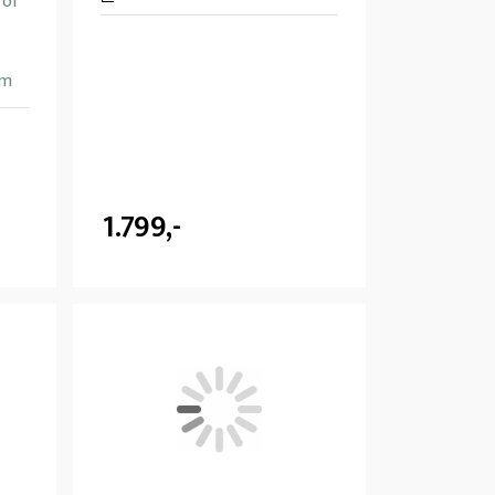
 of
cm
1.799,-