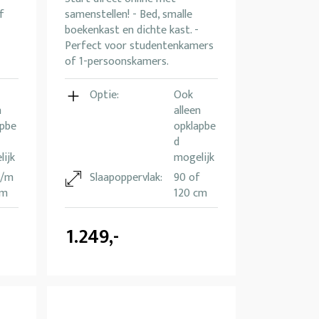
f
samenstellen! - Bed, smalle
boekenkast en dichte kast. -
Perfect voor studentenkamers
of 1-persoonskamers.
Optie:
Ook
n
alleen
apbe
opklapbe
d
ijk
mogelijk
t/m
Slaapoppervlak:
90 of
cm
120 cm
1.249,-