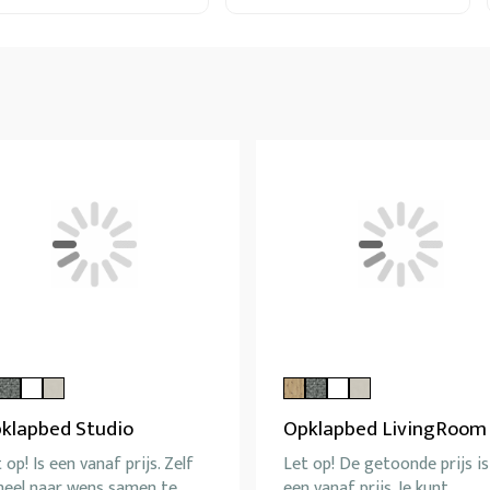
klapbed Studio
Opklapbed LivingRoom
 op! Is een vanaf prijs. Zelf
Let op! De getoonde prijs is
heel naar wens samen te
een vanaf prijs. Je kunt