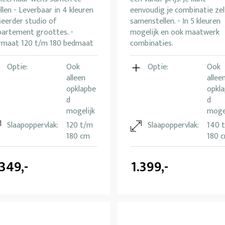
llen - Leverbaar in 4 kleuren
eenvoudig je combinatie zel
Meerder studio of
samenstellen. - In 5 kleuren
partement groottes. -
mogelijk en ook maatwerk
rmaat 120 t/m 180 bedmaat
combinaties.
Optie:
Ook
Optie:
Ook
alleen
allee
opklapbe
opkl
d
d
mogelijk
mogel
Slaapoppervlak:
120 t/m
Slaapoppervlak:
140 
180 cm
180 
.349,-
1.399,-