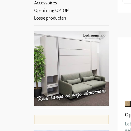
Accessoires
Opruiming OP=OP!
Losse producten
Op
Let
ge