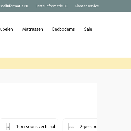
stelinformatie NL
Bestelinformatie BE
Klantenservice
eubelen
Matrassen
Bedbodems
Sale
1-persoons verticaal
2-persoons verticaal