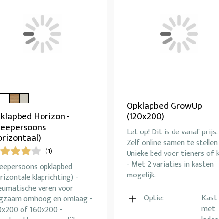
Opklapbed GrowUp
klapbed Horizon -
(120x200)
eepersoons
Let op! Dit is de vanaf prijs. 
orizontaal)
Zelf online samen te stellen
(1)
Unieke bed voor tieners of k
- Met 2 variaties in kasten
eepersoons opklapbed
mogelijk.
rizontale klaprichting) -
eumatische veren voor
Optie:
Kast
ngzaam omhoog en omlaag -
met
0x200 of 160x200 -