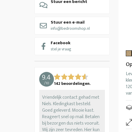
Stuur een bericht
Stuur een e-mail
info@bedroomshop.nl
Facebook
stel je vraag
Op
Lev
9.4
kle
/
10
142
beoordelingen.
120
va
Vriendelijk contact gehad met
Niels. Kledingkast besteld.
Goed geleverd. Mooie kast.
Reageert snel op mail. Betalen
bij bezorgen dus niets vooruit.
Wij zijn zeer tevreden. Hier kun