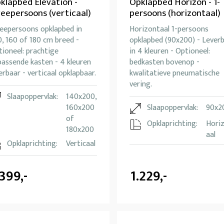
klapbed Elevation -
Opklapbed Horizon - 1-
eepersoons (verticaal)
persoons (horizontaal)
eepersoons opklapbed in
Horizontaal 1-persoons
, 160 of 180 cm breed -
opklapbed (90x200) - Lever
ioneel: prachtige
in 4 kleuren - Optioneel:
passende kasten - 4 kleuren
bedkasten bovenop -
erbaar - verticaal opklapbaar.
kwalitatieve pneumatische
vering.
Slaapoppervlak:
140x200,
160x200
Slaapoppervlak:
90x2
of
Opklaprichting:
Hori
180x200
aal
Opklaprichting:
Verticaal
.399,-
1.229,-