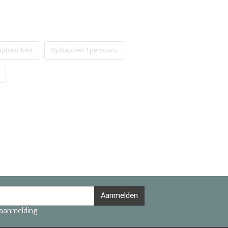
apbaar bed
Opklapbed 1 persoons
Aanmelden
 aanmelding