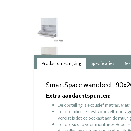
Productomschrijving
Specificaties
Bes
SmartSpace wandbed - 90x20
Extra aandachtspunten:
De opstelling is exclusief matras. Mat
Let op! Indien je kiest voor zelfmonta
vereist is dat de bedkast aan de muu
Let op! Kiest u voor montage? Houd e