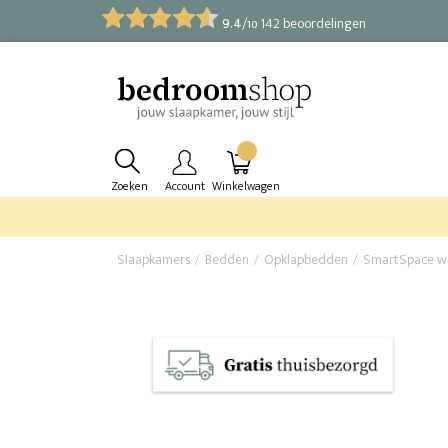
9.4
/
142 beoordelingen
10
Zoeken
Account
Winkelwagen
Slaapkamers
Bedden
Opklapbedden
SmartSpace wa