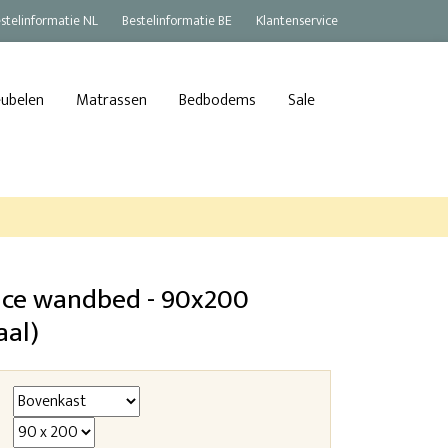
stelinformatie NL
Bestelinformatie BE
Klantenservice
eubelen
Matrassen
Bedbodems
Sale
ce wandbed - 90x200
aal)