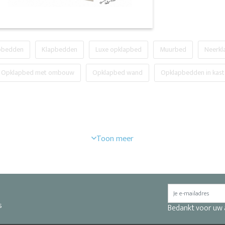
apbedden
Klapbedden
Luxe opklapbed
Muurbed
Neerkl
Opklapbed met ombouw
Opklapbed wand
Opklapbedden in kast
s
Bedankt voor uw