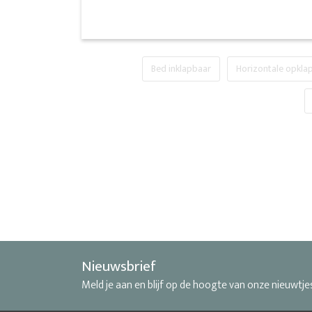
Bed inklapbaar
Horizontale opkl
Nieuwsbrief
Meld je aan en blijf op de hoogte van onze nieuwtje