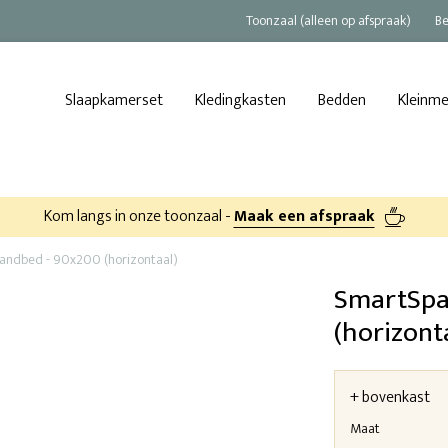
Toonzaal (alleen op afspraak)
Be
Slaapkamerset
Kledingkasten
Bedden
Kleinm
Kom langs in onze toonzaal -
Maak een afspraak
ndbed - 90x200 (horizontaal)
SmartSpa
(horizont
+ bovenkast
Maat