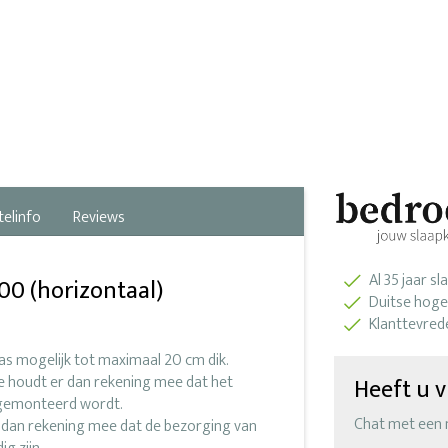
telinfo
Reviews
Al 35 jaar s
0 (horizontaal)
Duitse hoge
Klanttevred
ras mogelijk tot maximaal 20 cm dik.
ge houdt er dan rekening mee dat het
Heeft u v
r gemonteerd wordt.
Chat met een
r dan rekening mee dat de bezorging van