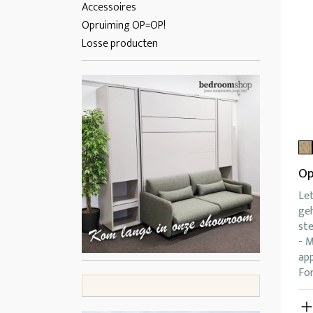
Accessoires
Opruiming OP=OP!
Losse producten
Op
Let
ge
ste
- 
ap
Fo