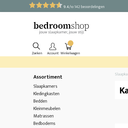
9.4
/
142 beoordelingen
10
Zoeken
Account
Winkelwagen
Slaapk
Assortiment
Slaapkamers
K
Kledingkasten
Bedden
Kleinmeubelen
Matrassen
Bedbodems