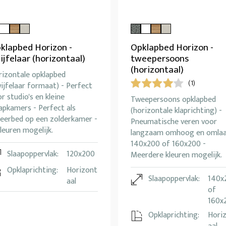
klapbed Horizon -
Opklapbed Horizon -
ijfelaar (horizontaal)
tweepersoons
(horizontaal)
rizontale opklapbed
(1)
ijfelaar formaat) - Perfect
r studio's en kleine
Tweepersoons opklapbed
apkamers - Perfect als
(horizontale klaprichting) -
geerbed op een zolderkamer -
Pneumatische veren voor
leuren mogelijk.
langzaam omhoog en omlaa
140x200 of 160x200 -
Slaapoppervlak:
120x200
Meerdere kleuren mogelijk.
Opklaprichting:
Horizont
Slaapoppervlak:
140x
aal
of
160x
Opklaprichting:
Hori