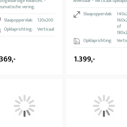
oogwaardige kwaliteit -
leverbaar - verticaal opklapb
eumatische vering.
Slaapoppervlak:
140x
Slaapoppervlak:
120x200
160x
of
Opklaprichting:
Verticaal
180x
Opklaprichting:
Verti
.369,-
1.399,-