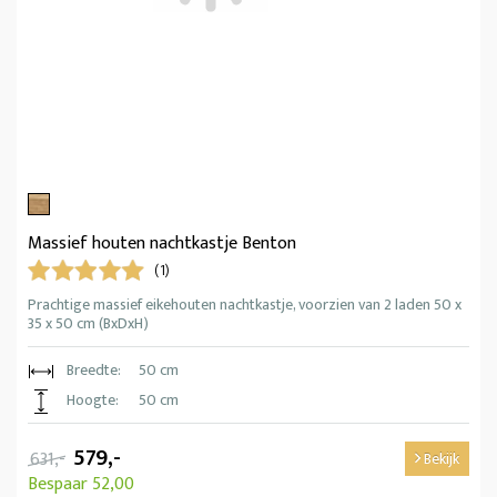
Massief houten nachtkastje Benton
(1)
Prachtige massief eikehouten nachtkastje, voorzien van 2 laden 50 x
35 x 50 cm (BxDxH)
Breedte:
50 cm
Hoogte:
50 cm
579,-
631,-
Bekijk
Bespaar 52,00