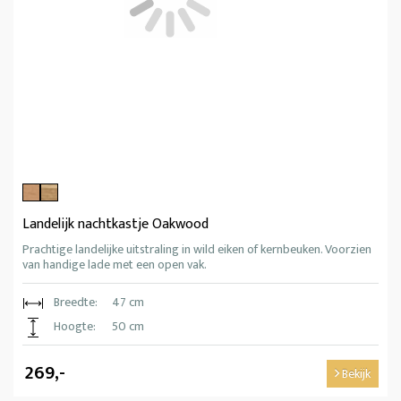
Landelijk nachtkastje Oakwood
Prachtige landelijke uitstraling in wild eiken of kernbeuken. Voorzien
van handige lade met een open vak.
Breedte:
47 cm
Hoogte:
50 cm
269,-
Bekijk