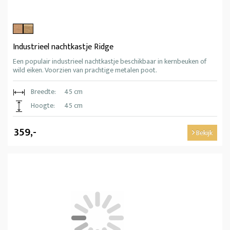
Industrieel nachtkastje Ridge
Een populair industrieel nachtkastje beschikbaar in kernbeuken of
wild eiken. Voorzien van prachtige metalen poot.
Breedte:
45 cm
Hoogte:
45 cm
359,-
Bekijk