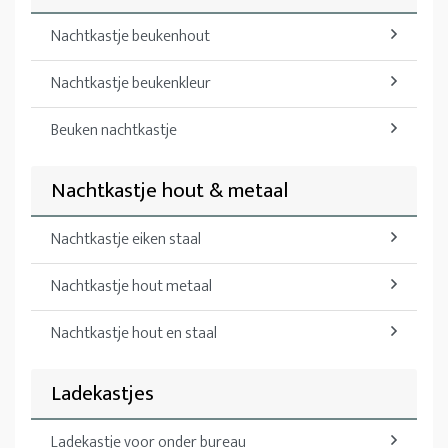
Nachtkastje beukenhout
Nachtkastje beukenkleur
Beuken nachtkastje
Nachtkastje hout & metaal
Nachtkastje eiken staal
Nachtkastje hout metaal
Nachtkastje hout en staal
Ladekastjes
Ladekastje voor onder bureau