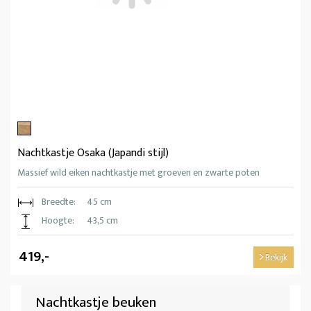
Nachtkastje Osaka (Japandi stijl)
Massief wild eiken nachtkastje met groeven en zwarte poten
Breedte:
45 cm
Hoogte:
43,5 cm
419,-
Bekijk
Nachtkastje beuken