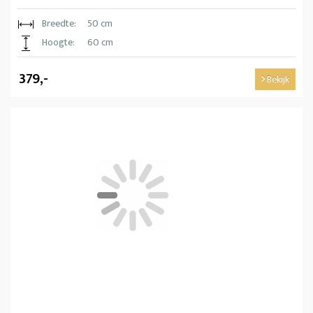
Breedte:
50 cm
Hoogte:
60 cm
379,-
Bekijk