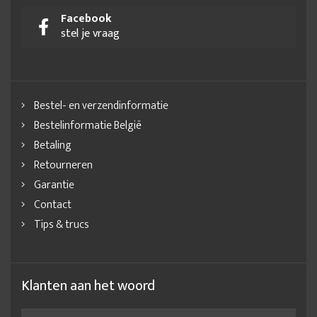
Facebook
stel je vraag
Bestel- en verzendinformatie
Bestelinformatie België
Betaling
Retourneren
Garantie
Contact
Tips & trucs
Klanten aan het woord