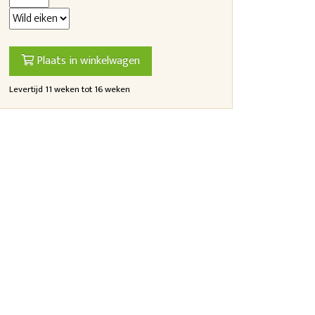
Plaats in winkelwagen
Levertijd 11 weken tot 16 weken