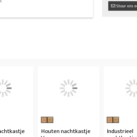
k
Stuur ons e
chtkastje
Houten nachtkastje
Industrieel