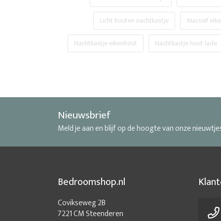
Licht houten nachtkastje
Massief eik
Nachtkastje eikenhout
Nachtkastje hout lade
Nachtkastje landelijk hout
Nachtkastje 
Nieuwsbrief
Meld je aan en blijf op de hoogte van onze nieuwtje
Bedroomshop.nl
Klant
Covikseweg 2B
7221 CM Steenderen