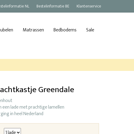
stelinformatie NL
Bestelinformatie BE
Klantenservice
eubelen
Matrassen
Bedbodems
Sale
achtkastje Greendale
enhout
n een lade met prachtige lamellen
rging in heel Nederland