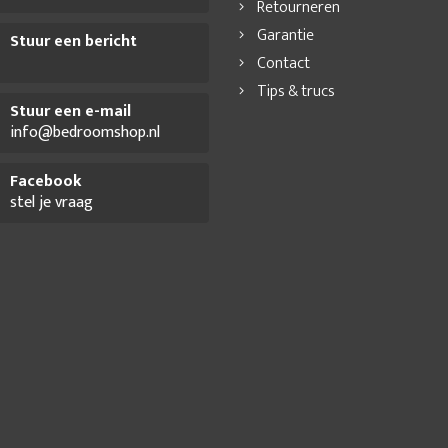
Retourneren
Garantie
Stuur een bericht
Contact
Tips & trucs
Stuur een e-mail
info@bedroomshop.nl
Facebook
stel je vraag