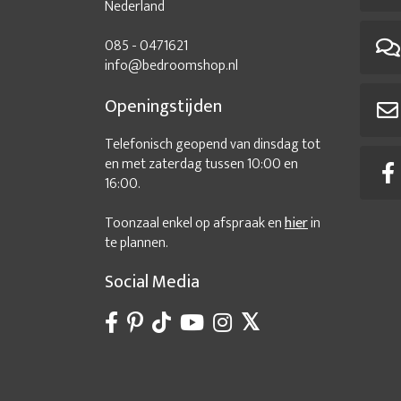
Nederland
085 - 0471621
info@bedroomshop.nl
Openingstijden
Telefonisch geopend van dinsdag tot
en met zaterdag tussen 10:00 en
16:00.
Toonzaal enkel op afspraak en
hier
in
te plannen.
Social Media