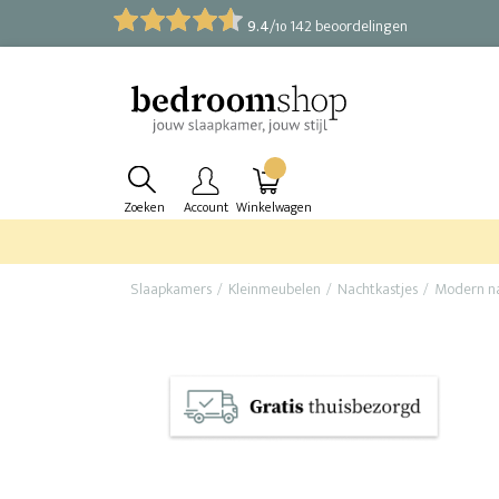
9.4
/
142 beoordelingen
10
Zoeken
Account
Winkelwagen
Slaapkamers
Kleinmeubelen
Nachtkastjes
Modern na