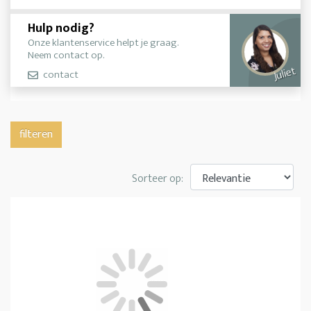
Hulp nodig?
Onze klantenservice helpt je graag.
Neem contact op.
Juliet
contact
filteren
Sorteer op: