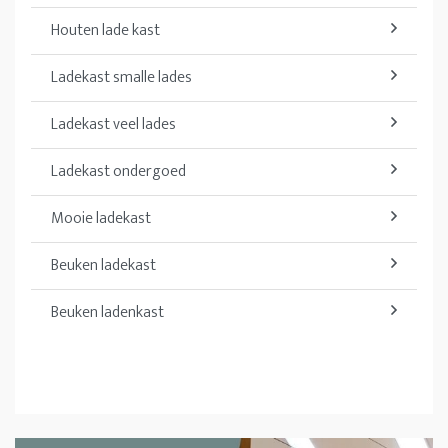
Houten lade kast
Ladekast smalle lades
Ladekast veel lades
Ladekast ondergoed
Mooie ladekast
Beuken ladekast
Beuken ladenkast