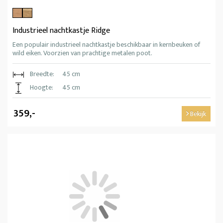
Industrieel nachtkastje Ridge
Een populair industrieel nachtkastje beschikbaar in kernbeuken of
wild eiken. Voorzien van prachtige metalen poot.
Breedte:
45 cm
Hoogte:
45 cm
359,-
Bekijk