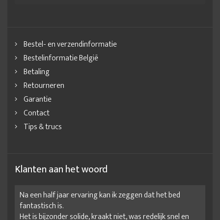
Bestel- en verzendinformatie
Bestelinformatie België
Betaling
Retourneren
Garantie
Contact
Tips & trucs
Klanten aan het woord
Na een half jaar ervaring kan ik zeggen dat het bed
fantastisch is.
Het is bijzonder solide, kraakt niet, was redelijk snel en