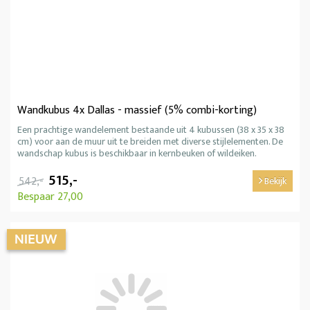
Wandkubus 4x Dallas - massief (5% combi-korting)
Een prachtige wandelement bestaande uit 4 kubussen (38 x 35 x 38
cm) voor aan de muur uit te breiden met diverse stijlelementen. De
wandschap kubus is beschikbaar in kernbeuken of wildeiken.
515,-
542,-
Bekijk
Bespaar 27,00