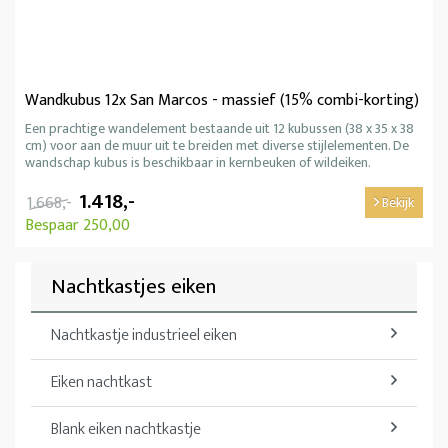
Wandkubus 12x San Marcos - massief (15% combi-korting)
Een prachtige wandelement bestaande uit 12 kubussen (38 x 35 x 38
cm) voor aan de muur uit te breiden met diverse stijlelementen. De
wandschap kubus is beschikbaar in kernbeuken of wildeiken.
1.418,-
1.668,-
Bekijk
Bespaar 250,00
Nachtkastjes eiken
Nachtkastje industrieel eiken
Eiken nachtkast
Blank eiken nachtkastje