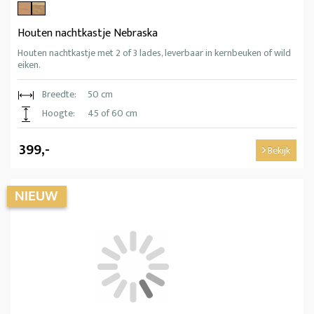
Houten nachtkastje Nebraska
Houten nachtkastje met 2 of 3 lades, leverbaar in kernbeuken of wild
eiken.
Breedte:
50 cm
Hoogte:
45 of 60 cm
399,-
Bekijk