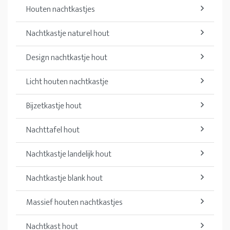
Houten nachtkastjes
Nachtkastje naturel hout
Design nachtkastje hout
Licht houten nachtkastje
Bijzetkastje hout
Nachttafel hout
Nachtkastje landelijk hout
Nachtkastje blank hout
Massief houten nachtkastjes
Nachtkast hout