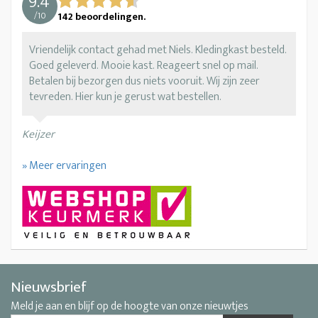
9.4
/
10
142
beoordelingen.
Vriendelijk contact gehad met Niels. Kledingkast besteld.
Goed geleverd. Mooie kast. Reageert snel op mail.
Betalen bij bezorgen dus niets vooruit. Wij zijn zeer
tevreden. Hier kun je gerust wat bestellen.
Keijzer
» Meer ervaringen
Nieuwsbrief
Meld je aan en blijf op de hoogte van onze nieuwtjes