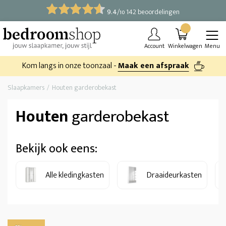
9.4
/
142 beoordelingen
10
Account
Winkelwagen
Menu
Kom langs in onze toonzaal -
Maak een afspraak
Slaapkamers
Houten garderobekast
Houten
garderobekast
Bekijk ook eens:
Alle kledingkasten
Draaideurkasten