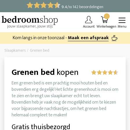
9.4
/
142 beoordelingen
10
Account
Winkelwagen
Menu
Kom langs in onze toonzaal -
Maak een afspraak
Slaapkamers
Grenen bed
Grenen bed
kopen
Een grenen bed is een prachtig mooi houten bed en
bovendien erg degelijk! Het lichte grenenhout is mooi om
te zien en brengt uw slaapkamer echt tot leven.
Bovendien heb je vaak nog de mogelijkheid om te kiezen
voor bijpassende nachtkastjes, om het grenen bed
helemaal compleet te maken!
Gratis thuisbezorgd