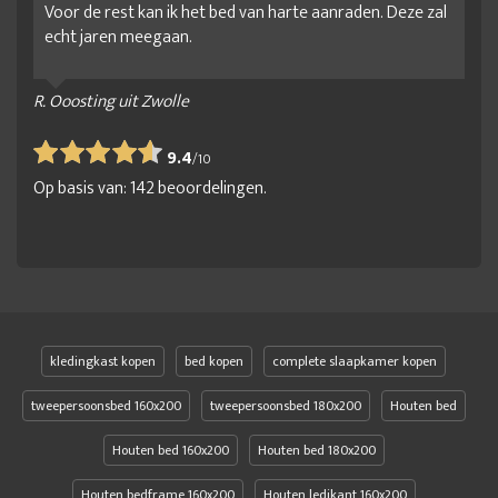
Voor de rest kan ik het bed van harte aanraden. Deze zal
echt jaren meegaan.
R. Ooosting uit Zwolle
9.4
/
10
Op basis van:
142
beoordelingen.
kledingkast kopen
bed kopen
complete slaapkamer kopen
tweepersoonsbed 160x200
tweepersoonsbed 180x200
Houten bed
Houten bed 160x200
Houten bed 180x200
Houten bedframe 160x200
Houten ledikant 160x200