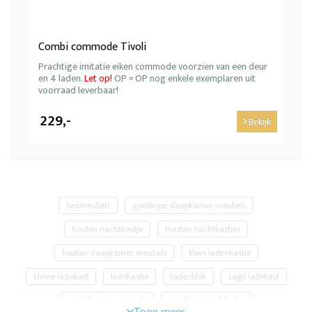
Combi commode Tivoli
Prachtige imitatie eiken commode voorzien van een deur
en 4 laden.
Let op!
OP = OP nog enkele exemplaren uit
voorraad leverbaar!
229,-
Bekijk
bedmeubels
goedkope slaapkamer meubels
houten nachtkastje
Houten nachtkastjes
houten slaapkamer meubels
klein ladenkastje
kleine ladekast
ladekastje
ladenblok
Lage ladekast
nachtkastje met lade
Nachtkastjes 2 lades