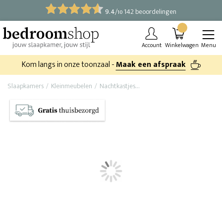
9.4
/
142 beoordelingen
10
Account
Winkelwagen
Menu
Kom langs in onze toonzaal -
Maak een afspraak
Slaapkamers
Kleinmeubelen
Nachtkastjes
Nachtkastje Tivoli (set van 2