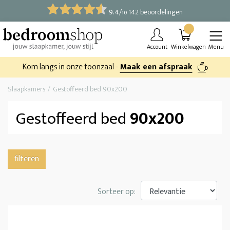
9.4
/
142 beoordelingen
10
Account
Winkelwagen
Menu
Kom langs in onze toonzaal -
Maak een afspraak
Slaapkamers
Gestoffeerd bed 90x200
Gestoffeerd bed
90x200
filteren
Sorteer op: