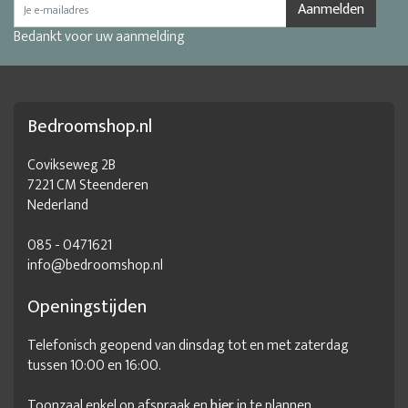
Aanmelden
Bedankt voor uw aanmelding
Bedroomshop.nl
Covikseweg 2B
7221 CM Steenderen
Nederland
085 - 0471621
info@bedroomshop.nl
Openingstijden
Telefonisch geopend van dinsdag tot en met zaterdag
tussen 10:00 en 16:00.
Toonzaal enkel op afspraak en
hier
in te plannen.