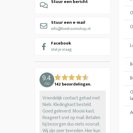
Stuur een bericht
O
Stuur een e-mail
O
info@bedroomshop.nl
Facebook
L
stel je vraag
B
9.4
B
/
10
142
beoordelingen.
O
Vriendelijk contact gehad met
l
Niels. Kledingkast besteld.
Goed geleverd. Mooie kast.
A
Reageert snel op mail. Betalen
bij bezorgen dus niets vooruit.
Wij zijn zeer tevreden. Hier kun