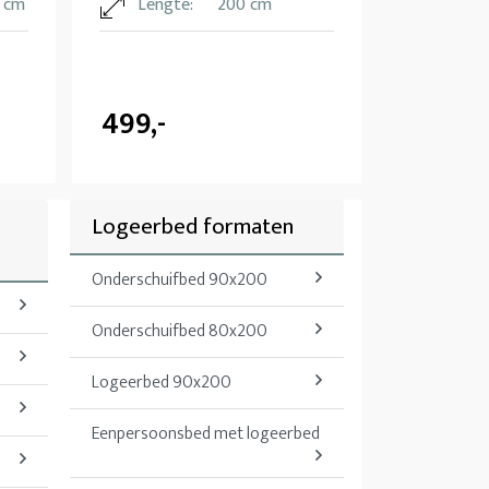
0 cm
Lengte:
200 cm
499,-
Logeerbed formaten
Onderschuifbed 90x200
Onderschuifbed 80x200
Logeerbed 90x200
Eenpersoonsbed met logeerbed