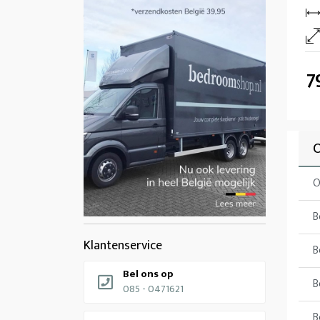
7
O
B
Klantenservice
B
Bel ons op
B
085 - 0471621
B