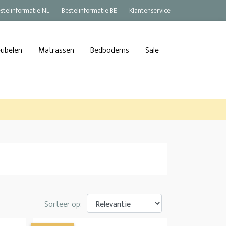
stelinformatie NL
Bestelinformatie BE
Klantenservice
eubelen
Matrassen
Bedbodems
Sale
Sorteer op: