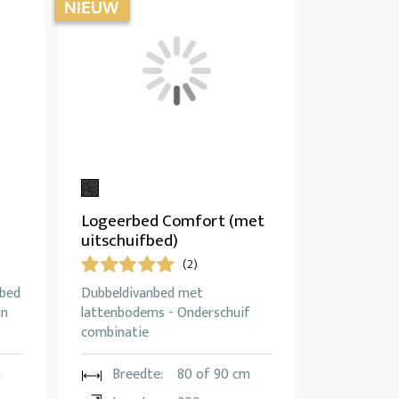
Logeerbed Comfort (met
uitschuifbed)
(2)
fbed
Dubbeldivanbed met
in
lattenbodems - Onderschuif
combinatie
m
Breedte:
80 of 90 cm