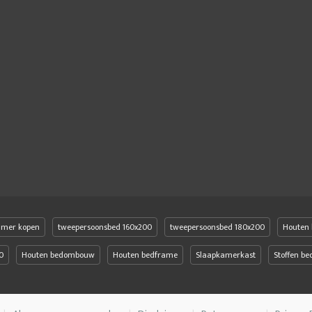
amer kopen
tweepersoonsbed 160x200
tweepersoonsbed 180x200
Houten 
0
Houten bedombouw
Houten bedframe
Slaapkamerkast
Stoffen b