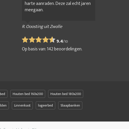
harte aanraden. Deze zal echt jaren
meegaan.
R. Ooosting uit Zwolle
9.4
/
10
Op basis van:
142
beoordelingen.
bed
Houten bed 160x200
Houten bed 180x200
edden
Linnenkast
logeerbed
Slaapbanken