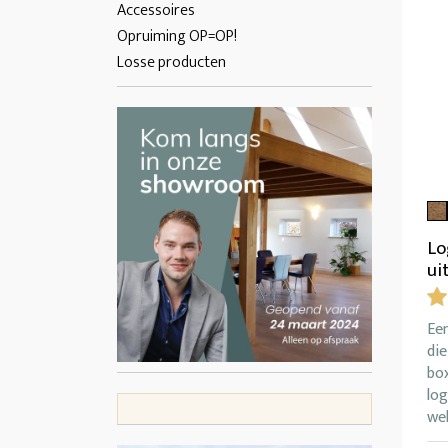
Accessoires
Opruiming OP=OP!
Losse producten
Lo
ui
Ee
die
bo
log
we