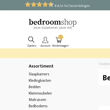
9.4
/
142 beoordelingen
10
Zoeken
Account
Winkelwagen
Slaapk
Assortiment
Slaapkamers
B
Kledingkasten
Bedden
Kleinmeubelen
Matrassen
Bedbodems