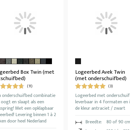
geerbed Box Twin (met
Logeerbed Avek Twin
tschuifbed)
(met onderschuifbed)
(11)
(3)
n onderschuifbed combinatie
Logeerbed met onderschui
 oogt en slaapt als een
leverbaar in 4 formaten en 
xspring! Met een opklapbaar
de kleur antraciet / zwart
eerbed! Levering binnen 1 à 2
ken door heel Nederland
Breedte:
80 of 90 c