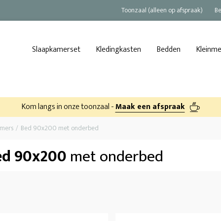
Toonzaal (alleen op afspraak)
Be
Slaapkamerset
Kledingkasten
Bedden
Kleinm
Kom langs in onze toonzaal -
Maak een afspraak
amers
Bed 90x200 met onderbed
ed 90x200
met onderbed