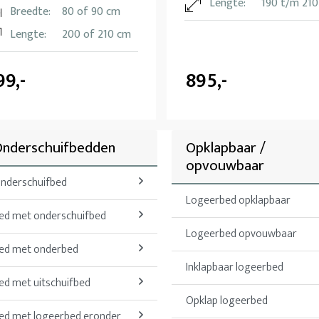
Lengte:
190 t/m 21
Breedte:
80 of 90 cm
Lengte:
200 of 210 cm
99,-
895,-
Onderschuifbedden
Opklapbaar /
opvouwbaar
nderschuifbed
Logeerbed opklapbaar
ed met onderschuifbed
Logeerbed opvouwbaar
ed met onderbed
Inklapbaar logeerbed
ed met uitschuifbed
Opklap logeerbed
ed met logeerbed eronder