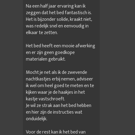
Na een half jaar ervaring kan ik
zeggen dat het bed fantastisch is.
Het is bijzonder solide, kraakt niet,
was redelijk snel en eenvoudig in
elkaar te zetten.
Het bed heeft een mooie afwerking
en er zijn geen goedkope
materialen gebruikt.
Mocht je net als ik de zwevende
nachtkastjes erbij nemen, adviseer
ik wel om heel goed te meten en te
kijken waar je de haakjes in het
kastje vastschroeft.
Je wil ze strak aan het bed hebben
en hier zijn de instructies wat
onduidelijk.
Voor de rest kan ik het bed van