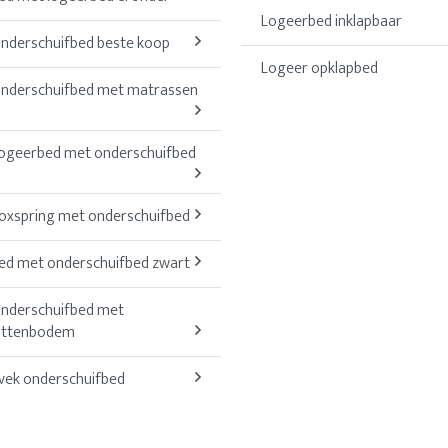
Logeerbed inklapbaar
nderschuifbed beste koop
Logeer opklapbed
nderschuifbed met matrassen
ogeerbed met onderschuifbed
oxspring met onderschuifbed
ed met onderschuifbed zwart
nderschuifbed met
attenbodem
vek onderschuifbed