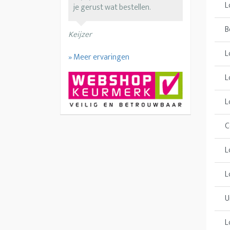
L
je gerust wat bestellen.
B
Keijzer
L
» Meer ervaringen
L
L
C
L
L
U
L