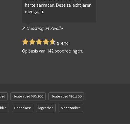
harte aanraden. Deze zal echt jaren
meegaan.
R. Ooosting uit Zwolle
9.4
/
10
Op basis van:
142
beoordelingen.
bed
Houten bed 160x200
Houten bed 180x200
edden
Linnenkast
logeerbed
Slaapbanken