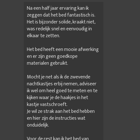
Na een half jaar ervaring kan ik
zeggen dat het bed fantastisch is.
Het is bijzonder solide, kraakt niet,
was redelijk snel en eenvoudig in
elkaar te zetten.
Het bed heeft een mooie afwerking
en er zijn geen goedkope
materialen gebruikt.
Mocht je net als ik de zwevende
nachtkastjes erbij nemen, adviseer
ik wel om heel goed te meten en te
kijken waar je de haakjes in het
kastje vastschroeft.
Je wil ze strak aan het bed hebben
en hier zijn de instructies wat
onduidelijk.
Voor de rest kan ik het bed van