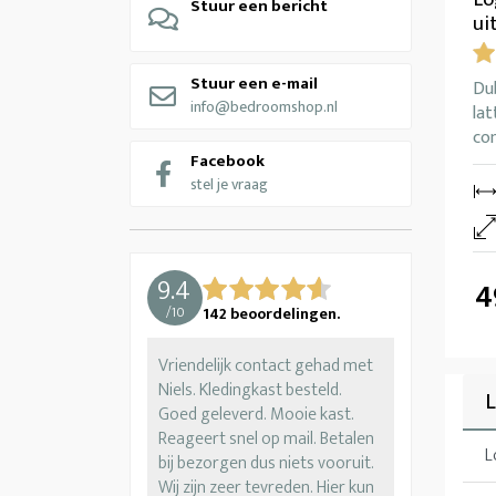
Stuur een bericht
ui
Stuur een e-mail
Du
info@bedroomshop.nl
la
co
Facebook
stel je vraag
9.4
4
/
10
142
beoordelingen.
Vriendelijk contact gehad met
Niels. Kledingkast besteld.
Goed geleverd. Mooie kast.
Reageert snel op mail. Betalen
L
bij bezorgen dus niets vooruit.
Wij zijn zeer tevreden. Hier kun