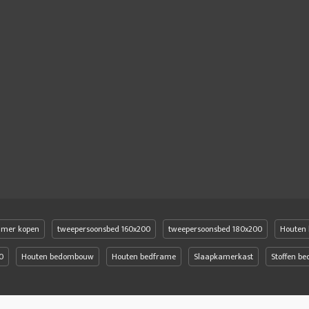
amer kopen
tweepersoonsbed 160x200
tweepersoonsbed 180x200
Houten 
0
Houten bedombouw
Houten bedframe
Slaapkamerkast
Stoffen b