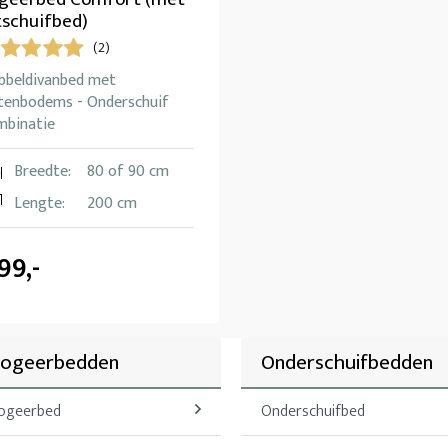
tschuifbed)
(2)
bbeldivanbed met
ttenbodems - Onderschuif
mbinatie
Breedte:
80 of 90 cm
Lengte:
200 cm
99,-
Logeerbedden
Onderschuifbedden
ogeerbed
Onderschuifbed