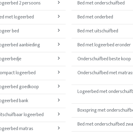
ogeerbed 2 persoons
Bed met onderschuifbed
ed met logeerbed
Bed met onderbed
ogeer bed
Bed met uitschuifbed
ogeerbed aanbieding
Bed met logeerbed eronder
ogeerbedje
Onderschuifbed beste koop
ompact logeerbed
Onderschuifbed met matras
ogeerbed goedkoop
Logeerbed met onderschuif
ogeerbed bank
Boxspring met onderschuifb
itschuifbaar logeerbed
Bed met onderschuifbed zwa
ogeerbed matras