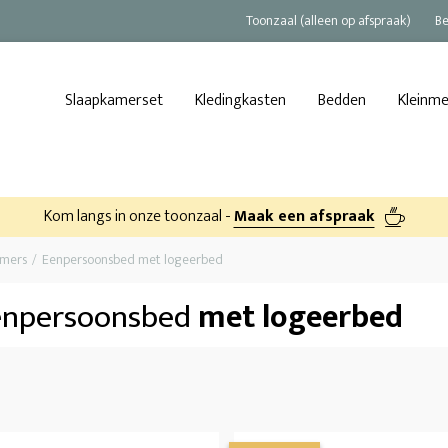
Toonzaal (alleen op afspraak)
Be
Slaapkamerset
Kledingkasten
Bedden
Kleinm
Kom langs in onze toonzaal -
Maak een afspraak
amers
Eenpersoonsbed met logeerbed
enpersoonsbed
met logeerbed