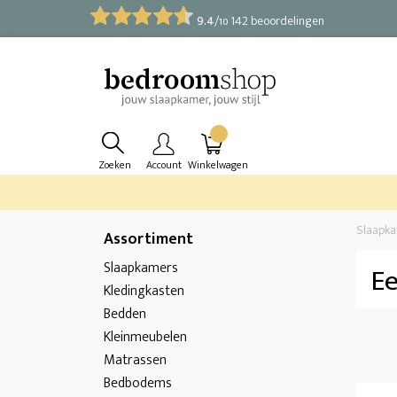
9.4
/
142 beoordelingen
10
Zoeken
Account
Winkelwagen
Slaapk
Assortiment
Slaapkamers
E
Kledingkasten
Bedden
Kleinmeubelen
Matrassen
Bedbodems