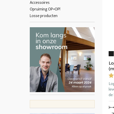
Accessoires
Opruiming OP=OP!
Losse producten
Lo
(m
Lo
lev
de 