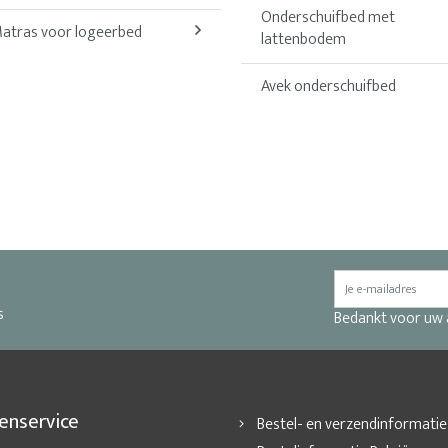
Onderschuifbed met
atras voor logeerbed
lattenbodem
Avek onderschuifbed
s
Bedankt voor uw
enservice
Bestel- en verzendinformatie