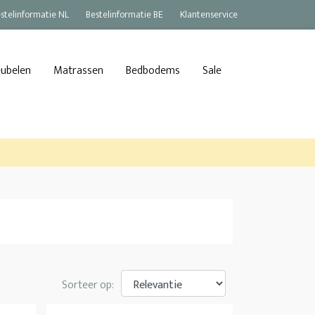
stelinformatie NL
Bestelinformatie BE
Klantenservice
eubelen
Matrassen
Bedbodems
Sale
Sorteer op: