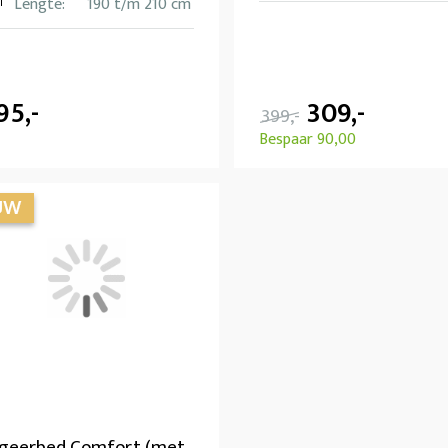
Lengte:
190 t/m 210 cm
95,-
309,-
399,-
Bespaar 90,00
geerbed Comfort (met