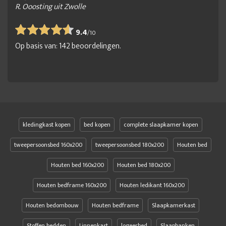
R. Ooosting uit Zwolle
9.4
/
10
Op basis van:
142
beoordelingen.
kledingkast kopen
bed kopen
complete slaapkamer kopen
tweepersoonsbed 160x200
tweepersoonsbed 180x200
Houten bed
Houten bed 160x200
Houten bed 180x200
Houten bedframe 160x200
Houten ledikant 160x200
Houten bedombouw
Houten bedframe
Slaapkamerkast
Stoffen bedden
Linnenkast
logeerbed
Slaapbanken