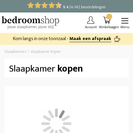
9.4
/
142 beoordelingen
10
Account
Winkelwagen
Menu
Kom langs in onze toonzaal -
Maak een afspraak
Slaapkamers
slaapkamer kopen
Slaapkamer
kopen