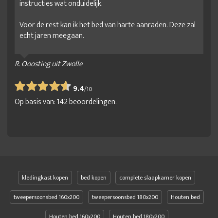
instructies wat onduidelijk.
Voor de rest kan ik het bed van harte aanraden. Deze zal
echt jaren meegaan.
R. Ooosting uit Zwolle
9.4
/
10
Op basis van:
142
beoordelingen.
kledingkast kopen
bed kopen
complete slaapkamer kopen
tweepersoonsbed 160x200
tweepersoonsbed 180x200
Houten bed
Houten bed 160x200
Houten bed 180x200