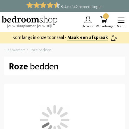
9.4
/
142 beoordelingen
10
Account
Winkelwagen
Menu
Kom langs in onze toonzaal -
Maak een afspraak
Slaapkamers
Roze bedden
Roze
bedden