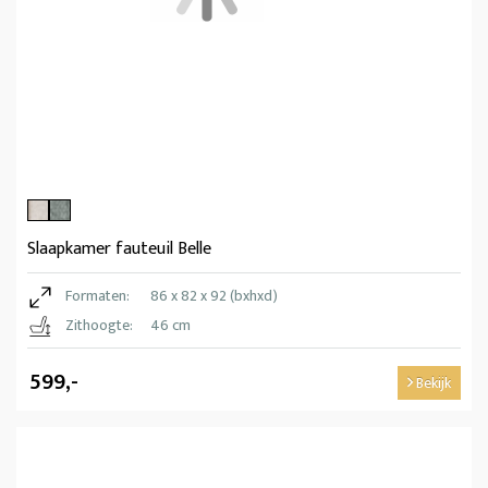
Slaapkamer fauteuil Belle
Formaten:
86 x 82 x 92 (bxhxd)
Zithoogte:
46 cm
599,-
Bekijk