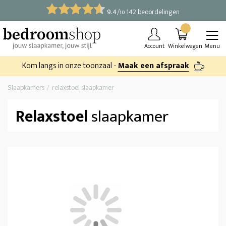
9.4
/
142 beoordelingen
10
Account
Winkelwagen
Menu
Kom langs in onze toonzaal -
Maak een afspraak
Slaapkamers
relaxstoel slaapkamer
Relaxstoel
slaapkamer