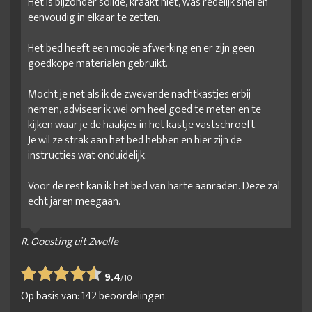
Het is bijzonder solide, kraakt niet, was redelijk snel en
eenvoudig in elkaar te zetten.
Het bed heeft een mooie afwerking en er zijn geen
goedkope materialen gebruikt.
Mocht je net als ik de zwevende nachtkastjes erbij
nemen, adviseer ik wel om heel goed te meten en te
kijken waar je de haakjes in het kastje vastschroeft.
Je wil ze strak aan het bed hebben en hier zijn de
instructies wat onduidelijk.
Voor de rest kan ik het bed van harte aanraden. Deze zal
echt jaren meegaan.
R. Ooosting uit Zwolle
9.4
/
10
Op basis van:
142
beoordelingen.