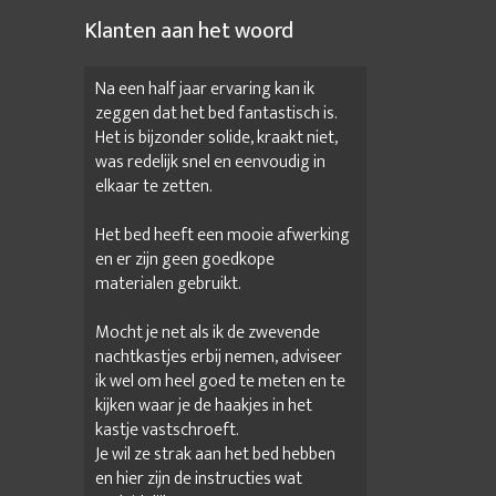
Klanten aan het woord
Na een half jaar ervaring kan ik
zeggen dat het bed fantastisch is.
Het is bijzonder solide, kraakt niet,
was redelijk snel en eenvoudig in
elkaar te zetten.
Het bed heeft een mooie afwerking
en er zijn geen goedkope
materialen gebruikt.
Mocht je net als ik de zwevende
nachtkastjes erbij nemen, adviseer
ik wel om heel goed te meten en te
kijken waar je de haakjes in het
kastje vastschroeft.
Je wil ze strak aan het bed hebben
en hier zijn de instructies wat