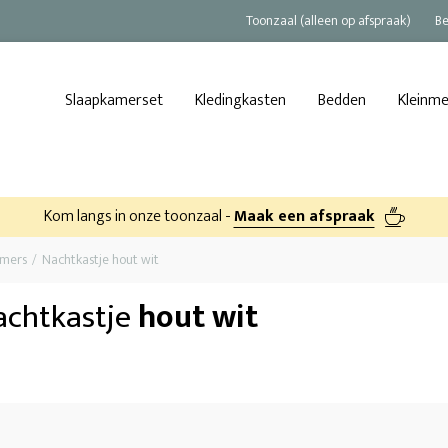
Toonzaal (alleen op afspraak)
Be
Slaapkamerset
Kledingkasten
Bedden
Kleinm
Kom langs in onze toonzaal -
Maak een afspraak
amers
Nachtkastje hout wit
achtkastje
hout wit