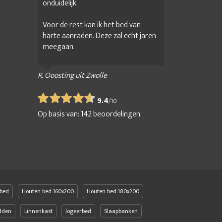
onduidelijk.
Voor de rest kan ik het bed van
harte aanraden. Deze zal echt jaren
meegaan.
R. Ooosting uit Zwolle
9.4
/
10
Op basis van:
142
beoordelingen.
bed
Houten bed 160x200
Houten bed 180x200
edden
Linnenkast
logeerbed
Slaapbanken