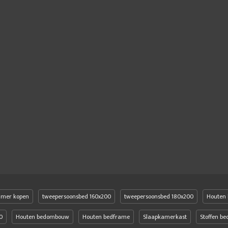
amer kopen
tweepersoonsbed 160x200
tweepersoonsbed 180x200
Houten 
0
Houten bedombouw
Houten bedframe
Slaapkamerkast
Stoffen b