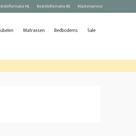
stelinformatie NL
Bestelinformatie BE
Klantenservice
eubelen
Matrassen
Bedbodems
Sale