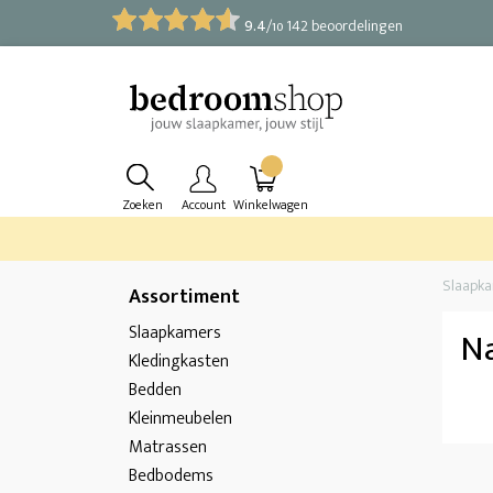
9.4
/
142 beoordelingen
10
Zoeken
Account
Winkelwagen
Slaapk
Assortiment
Slaapkamers
N
Kledingkasten
Bedden
Kleinmeubelen
Matrassen
Bedbodems