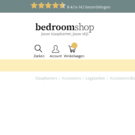
9.4
/
142 beoordelingen
10
Zoeken
Account
Winkelwagen
Slaapkamers
Accessoires
Legplanken
Accessoires Blu