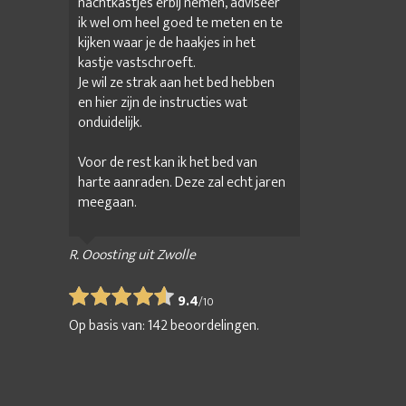
nachtkastjes erbij nemen, adviseer
ik wel om heel goed te meten en te
kijken waar je de haakjes in het
kastje vastschroeft.
Je wil ze strak aan het bed hebben
en hier zijn de instructies wat
onduidelijk.
Voor de rest kan ik het bed van
harte aanraden. Deze zal echt jaren
meegaan.
R. Ooosting uit Zwolle
9.4
/
10
Op basis van:
142
beoordelingen.