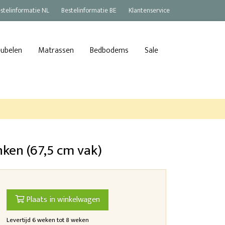
stelinformatie NL
Bestelinformatie BE
Klantenservice
eubelen
Matrassen
Bedbodems
Sale
nken (67,5 cm vak)
Plaats in winkelwagen
Levertijd 6 weken tot 8 weken