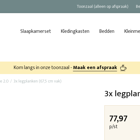
Toonzaal (alleen op afspraak)
Be
Slaapkamerset
Kledingkasten
Bedden
Kleinm
Kom langs in onze toonzaal -
Maak een afspraak
e 2.0
3x legplanken (67,5 cm vak)
3x legpla
77,97
p/st