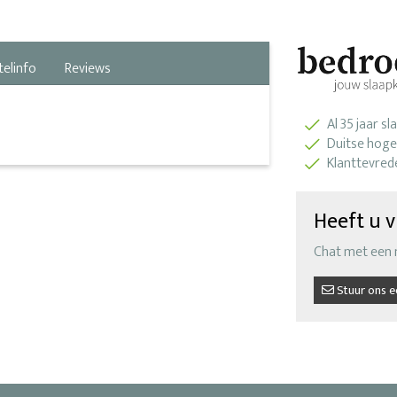
telinfo
Reviews
Al 35 jaar s
Duitse hoge
Klanttevred
Heeft u v
Chat met een
Stuur ons e