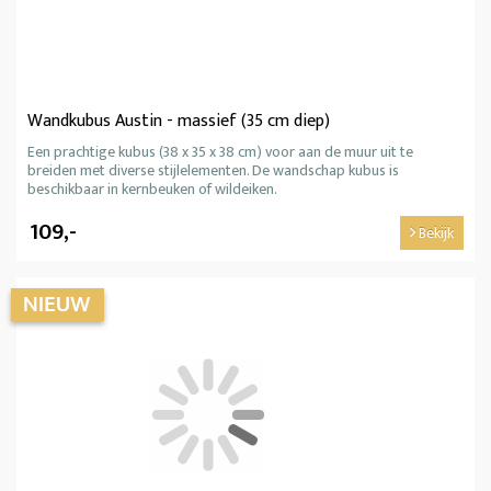
Wandkubus Austin - massief (35 cm diep)
Een prachtige kubus (38 x 35 x 38 cm) voor aan de muur uit te
breiden met diverse stijlelementen. De wandschap kubus is
beschikbaar in kernbeuken of wildeiken.
109,-
Bekijk