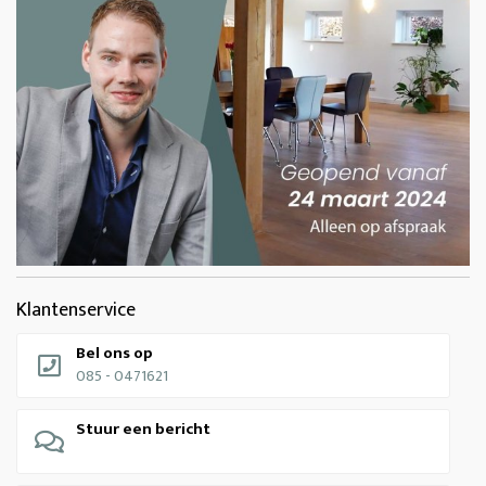
Klantenservice
Bel ons op
085 - 0471621
Stuur een bericht