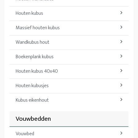
Houten kubus
Massief houten kubus
Wandkubus hout
Boekenplank kubus
Houten kubus 40x40
Houten kubusjes
Kubus eikenhout
Vouwbedden
Vouwbed