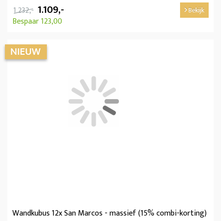
1.109,-
1.232,-
Bekijk
Bespaar 123,00
Wandkubus 12x San Marcos - massief (15% combi-korting)