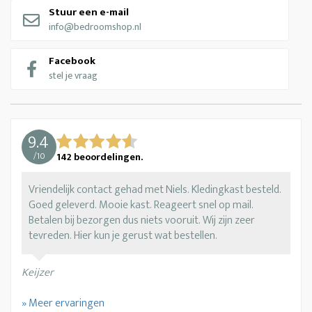
Stuur een e-mail
info@bedroomshop.nl
Facebook
stel je vraag
9.4
/
10
142
beoordelingen.
Vriendelijk contact gehad met Niels. Kledingkast besteld.
Goed geleverd. Mooie kast. Reageert snel op mail.
Betalen bij bezorgen dus niets vooruit. Wij zijn zeer
tevreden. Hier kun je gerust wat bestellen.
Keijzer
» Meer ervaringen