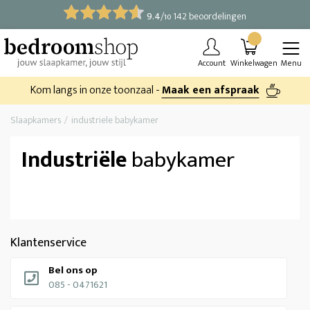
9.4
/
142 beoordelingen
10
Account
Winkelwagen
Menu
Kom langs in onze toonzaal -
Maak een afspraak
Slaapkamers
industriele babykamer
Industriële
babykamer
Klantenservice
Bel ons op
085 - 0471621