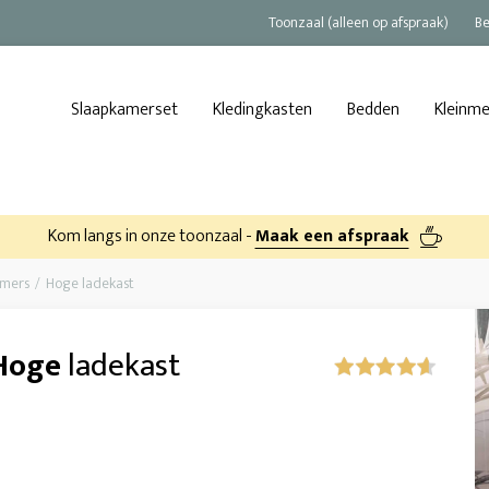
Toonzaal (alleen op afspraak)
Be
Slaapkamerset
Kledingkasten
Bedden
Kleinm
Kom langs in onze toonzaal -
Maak een afspraak
amers
Hoge ladekast
Hoge
ladekast