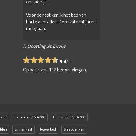
onduidelijk.
Voor de rest kan ik het bed van
harte aanraden. Deze zal echt jaren
meegaan.
R. Ooosting uit Zwolle
9.4
/
10
Op basis van:
142
beoordelingen.
bed
Houten bed 160x200
Houten bed 180x200
edden
Linnenkast
logeerbed
Slaapbanken