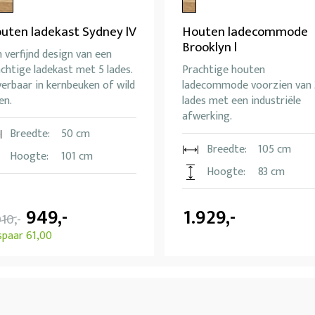
uten ladekast Sydney lV
Houten ladecommode
Brooklyn l
 verfijnd design van een
chtige ladekast met 5 lades.
Prachtige houten
erbaar in kernbeuken of wild
ladecommode voorzien van 
en.
lades met een industriële
afwerking.
Breedte:
50 cm
Breedte:
105 cm
Hoogte:
101 cm
Hoogte:
83 cm
949,-
1.929,-
010,-
spaar 61,00