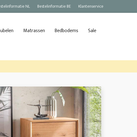
stelinformatie NL
Bestelinformatie BE
Klantenservice
eubelen
Matrassen
Bedbodems
Sale