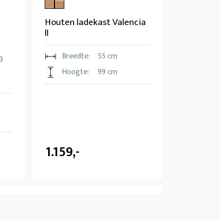
Houten ladekast Valencia
ll
Breedte:
55 cm
3
Hoogte:
99 cm
1.159,-