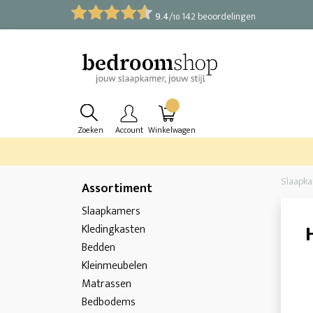
9.4
/
142 beoordelingen
10
Zoeken
Account
Winkelwagen
Slaapk
Assortiment
Slaapkamers
Kledingkasten
Bedden
Kleinmeubelen
Matrassen
Bedbodems