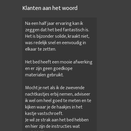
Klanten aan het woord
Na een half jaar ervaring kan ik
zeggen dat het bed fantastisch is.
Het is bijzonder solide, kraakt niet,
was redelijk snel en eenvoudig in
elkaar te zetten.
Het bed heeft een mooie afwerking
en er zijn geen goedkope
materialen gebruikt.
Mocht je net als ik de zwevende
nachtkastjes erbij nemen, adviseer
ik wel om heel goed te meten en te
kijken waar je de haakjes in het
kastje vastschroeft.
Je wil ze strak aan het bed hebben
en hier zijn de instructies wat