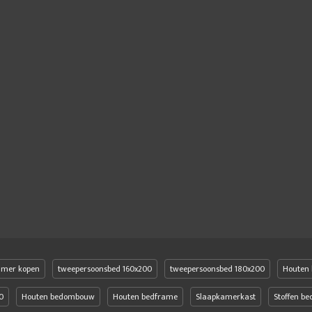
amer kopen
tweepersoonsbed 160x200
tweepersoonsbed 180x200
Houten 
0
Houten bedombouw
Houten bedframe
Slaapkamerkast
Stoffen b