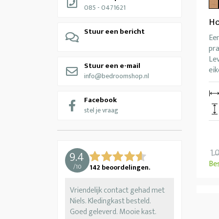
085 - 0471621
Ho
Stuur een bericht
Een
pra
Lev
Stuur een e-mail
eik
info@bedroomshop.nl
Facebook
stel je vraag
1.
9.4
Be
/
10
142
beoordelingen.
Vriendelijk contact gehad met
Niels. Kledingkast besteld.
Goed geleverd. Mooie kast.