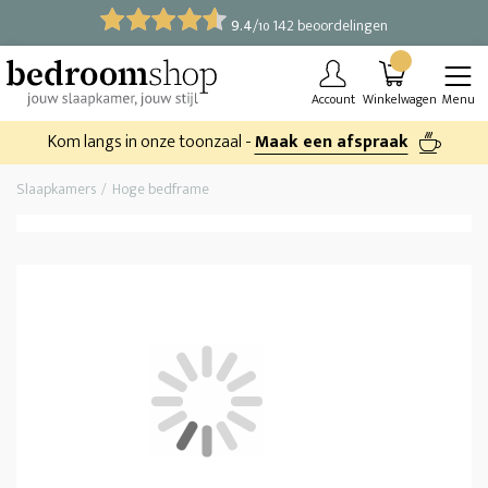
9.4
/
142 beoordelingen
10
Account
Winkelwagen
Menu
Kom langs in onze toonzaal -
Maak een afspraak
Slaapkamers
Hoge bedframe