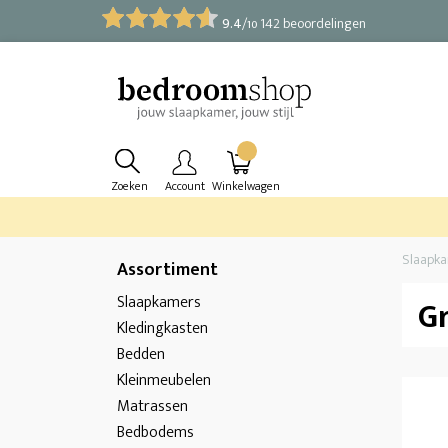
9.4
/
142 beoordelingen
10
Zoeken
Account
Winkelwagen
Slaapk
Assortiment
Slaapkamers
Gr
Kledingkasten
Bedden
Kleinmeubelen
Matrassen
Bedbodems