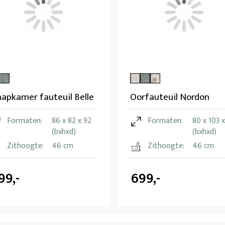
aapkamer fauteuil Belle
Oorfauteuil Nordon
Formaten:
86 x 82 x 92
Formaten:
80 x 103 x
(bxhxd)
(bxhxd)
Zithoogte:
46 cm
Zithoogte:
46 cm
99,-
699,-