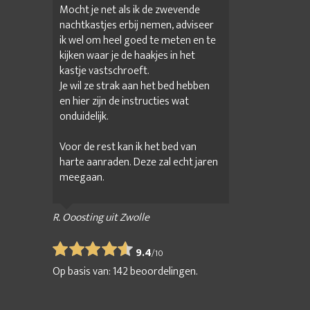
Mocht je net als ik de zwevende
nachtkastjes erbij nemen, adviseer
ik wel om heel goed te meten en te
kijken waar je de haakjes in het
kastje vastschroeft.
Je wil ze strak aan het bed hebben
en hier zijn de instructies wat
onduidelijk.
Voor de rest kan ik het bed van
harte aanraden. Deze zal echt jaren
meegaan.
R. Ooosting uit Zwolle
9.4
/
10
Op basis van:
142
beoordelingen.