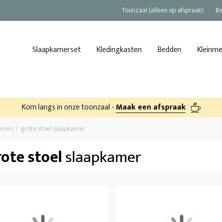
Toonzaal (alleen op afspraak)
Be
Slaapkamerset
Kledingkasten
Bedden
Kleinm
Kom langs in onze toonzaal -
Maak een afspraak
amers
grote stoel slaapkamer
ote stoel
slaapkamer