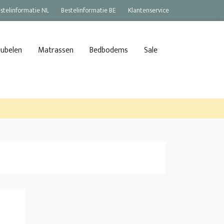
stelinformatie NL
Bestelinformatie BE
Klantenservice
eubelen
Matrassen
Bedbodems
Sale