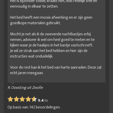
Het is bijzonder solide, kraakt niet, was redelijk snel en
eenvoudig in elkaar te zetten.
Het bed heeft een mooie afwerking en er zijn geen
goedkope materialen gebruikt.
Mocht je net als ik de zwevende nachtkastjes erbij
nemen, adviseer ik wel om heel goed te meten en te
kijken waar je de haakjes in het kastje vastschroeft.
Je wil ze strak aan het bed hebben en hier zijn de
instructies wat onduidelijk.
Voor de rest kan ik het bed van harte aanraden. Deze zal
echt jaren meegaan.
R. Ooosting uit Zwolle
9.4
/
10
Op basis van:
142
beoordelingen.