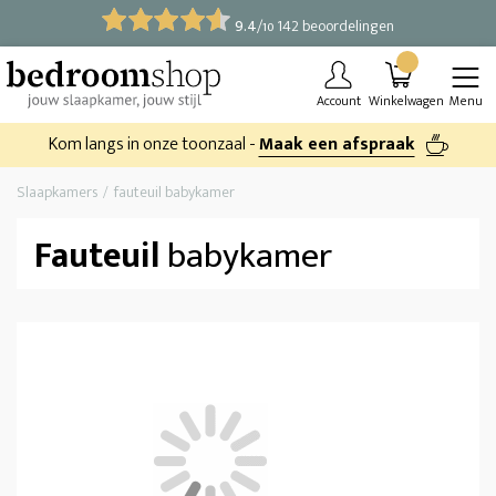
9.4
/
142 beoordelingen
10
Account
Winkelwagen
Menu
Kom langs in onze toonzaal -
Maak een afspraak
Slaapkamers
fauteuil babykamer
Fauteuil
babykamer