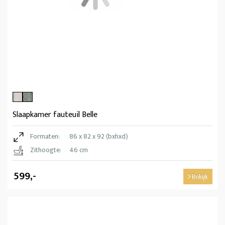
Slaapkamer fauteuil Belle
Formaten:
86 x 82 x 92 (bxhxd)
Zithoogte:
46 cm
599,-
Bekijk