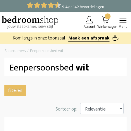
9.4
/
142 beoordelingen
10
Account
Winkelwagen
Menu
Kom langs in onze toonzaal -
Maak een afspraak
Slaapkamers
Eenpersoonsbed wit
Eenpersoonsbed
wit
filteren
Sorteer op: