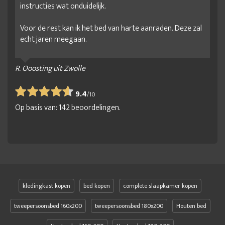
instructies wat onduidelijk.
Voor de rest kan ik het bed van harte aanraden. Deze zal
echt jaren meegaan.
R. Ooosting uit Zwolle
9.4
/
10
Op basis van:
142
beoordelingen.
kledingkast kopen
bed kopen
complete slaapkamer kopen
tweepersoonsbed 160x200
tweepersoonsbed 180x200
Houten bed