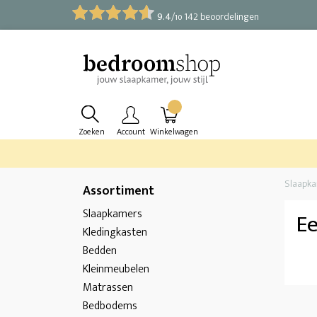
9.4
/
142 beoordelingen
10
Zoeken
Account
Winkelwagen
Slaapk
Assortiment
Slaapkamers
E
Kledingkasten
Bedden
Kleinmeubelen
Matrassen
Bedbodems