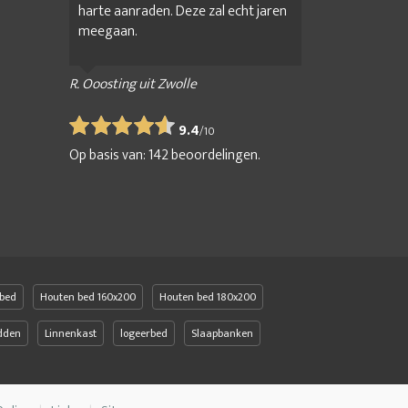
harte aanraden. Deze zal echt jaren
meegaan.
R. Ooosting uit Zwolle
9.4
/
10
Op basis van:
142
beoordelingen.
bed
Houten bed 160x200
Houten bed 180x200
edden
Linnenkast
logeerbed
Slaapbanken