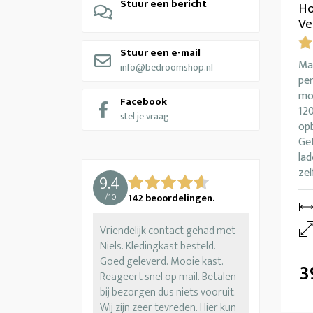
Stuur een bericht
Ho
Ve
Stuur een e-mail
Mas
info@bedroomshop.nl
pe
mog
Facebook
12
stel je vraag
op
Get
lad
zel
9.4
/
10
142
beoordelingen.
Vriendelijk contact gehad met
Niels. Kledingkast besteld.
Goed geleverd. Mooie kast.
3
Reageert snel op mail. Betalen
bij bezorgen dus niets vooruit.
Wij zijn zeer tevreden. Hier kun