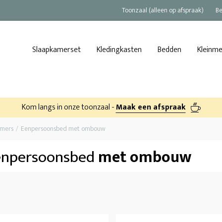
Toonzaal (alleen op afspraak)
Be
Slaapkamerset
Kledingkasten
Bedden
Kleinm
Kom langs in onze toonzaal -
Maak een afspraak
amers
Eenpersoonsbed met ombouw
enpersoonsbed
met ombouw