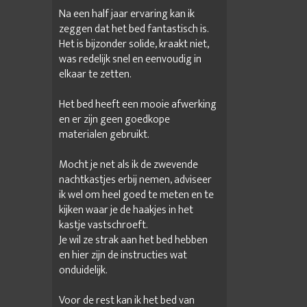
Na een half jaar ervaring kan ik
zeggen dat het bed fantastisch is.
Het is bijzonder solide, kraakt niet,
was redelijk snel en eenvoudig in
elkaar te zetten.
Het bed heeft een mooie afwerking
en er zijn geen goedkope
materialen gebruikt.
Mocht je net als ik de zwevende
nachtkastjes erbij nemen, adviseer
ik wel om heel goed te meten en te
kijken waar je de haakjes in het
kastje vastschroeft.
Je wil ze strak aan het bed hebben
en hier zijn de instructies wat
onduidelijk.
Voor de rest kan ik het bed van