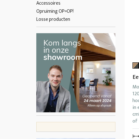
Accessoires
Opruiming OP=OP!
Losse producten
Ee
Mo
12
ho
in 
cm!
of 