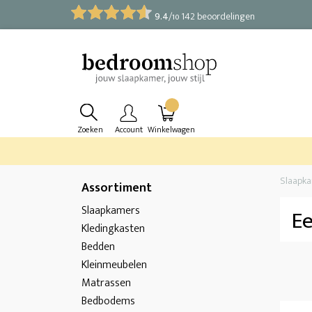
9.4
/
142 beoordelingen
10
Zoeken
Account
Winkelwagen
Slaapk
Assortiment
Slaapkamers
E
Kledingkasten
Bedden
Kleinmeubelen
Matrassen
Bedbodems