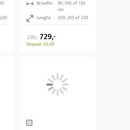
120
Breedte:
90, 100 of 120
cm
 220
Lengte:
200, 210 of 220
729,-
779,-
Bespaar 50,00