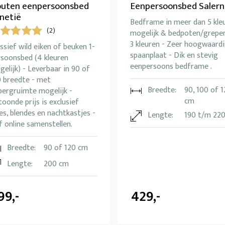
uten eenpersoonsbed
Eenpersoonsbed Salern
netië
Bedframe in meer dan 5 kle
(2)
mogelijk & bedpoten/grepen
3 kleuren - Zeer hoogwaard
sief wild eiken of beuken 1-
spaanplaat - Dik en stevig
rsoonsbed (4 kleuren
eenpersoons bedframe .
elijk) - Leverbaar in 90 of
0 breedte - met
Breedte:
90, 100 of 
bergruimte mogelijk -
cm
oonde prijs is exclusief
es, blendes en nachtkastjes -
Lengte:
190 t/m 22
f online samenstellen.
Breedte:
90 of 120 cm
Lengte:
200 cm
99,-
429,-