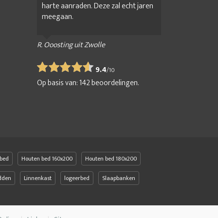
harte aanraden. Deze zal echt jaren
meegaan.
R. Ooosting uit Zwolle
9.4
/
10
Op basis van:
142
beoordelingen.
bed
Houten bed 160x200
Houten bed 180x200
edden
Linnenkast
logeerbed
Slaapbanken