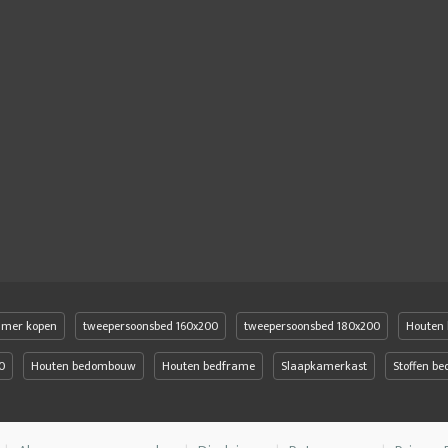
amer kopen
tweepersoonsbed 160x200
tweepersoonsbed 180x200
Houten 
0
Houten bedombouw
Houten bedframe
Slaapkamerkast
Stoffen b