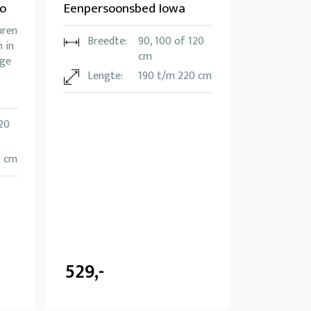
o
Eenpersoonsbed Iowa
uren
Breedte:
90, 100 of 120
 in
cm
ige
Lengte:
190 t/m 220 cm
120
0 cm
529,-