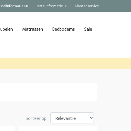
stelinformatie NL
Bestelinformatie BE
Klantenservice
eubelen
Matrassen
Bedbodems
Sale
Sorteer op: