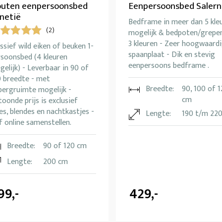
uten eenpersoonsbed
Eenpersoonsbed Salern
netië
Bedframe in meer dan 5 kle
(2)
mogelijk & bedpoten/grepen
3 kleuren - Zeer hoogwaard
sief wild eiken of beuken 1-
spaanplaat - Dik en stevig
rsoonsbed (4 kleuren
eenpersoons bedframe .
elijk) - Leverbaar in 90 of
0 breedte - met
Breedte:
90, 100 of 
bergruimte mogelijk -
cm
oonde prijs is exclusief
es, blendes en nachtkastjes -
Lengte:
190 t/m 22
f online samenstellen.
Breedte:
90 of 120 cm
Lengte:
200 cm
99,-
429,-