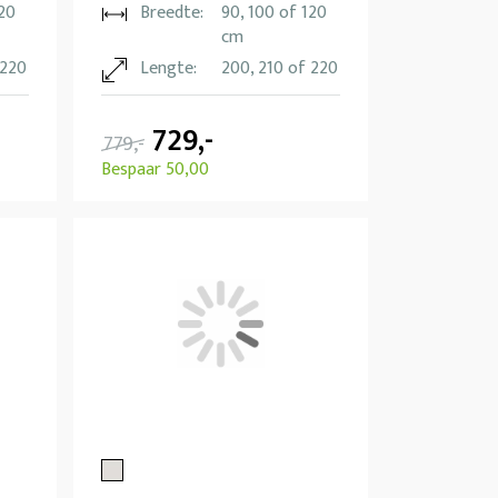
120
Breedte:
90, 100 of 120
cm
 220
Lengte:
200, 210 of 220
729,-
779,-
Bespaar 50,00