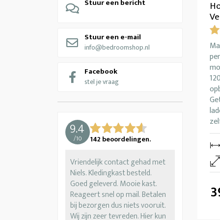
Stuur een bericht
Ho
Ve
Stuur een e-mail
Mas
info@bedroomshop.nl
pe
mog
Facebook
12
stel je vraag
op
Get
lad
zel
9.4
/
10
142
beoordelingen.
Vriendelijk contact gehad met
Niels. Kledingkast besteld.
Goed geleverd. Mooie kast.
3
Reageert snel op mail. Betalen
bij bezorgen dus niets vooruit.
Wij zijn zeer tevreden. Hier kun