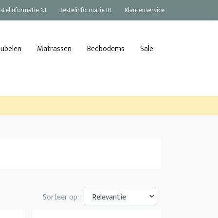
stelinformatie NL
Bestelinformatie BE
Klantenservice
eubelen
Matrassen
Bedbodems
Sale
Sorteer op: