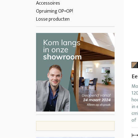
Accessoires
Opruiming OP=OP!
Losse producten
Ee
Mo
12
ho
in 
cm!
of 