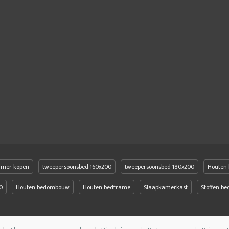
amer kopen
tweepersoonsbed 160x200
tweepersoonsbed 180x200
Houten 
0
Houten bedombouw
Houten bedframe
Slaapkamerkast
Stoffen b