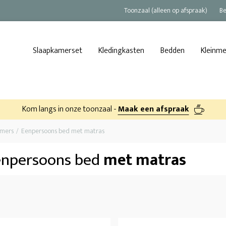
Toonzaal (alleen op afspraak)
Be
Slaapkamerset
Kledingkasten
Bedden
Kleinm
Kom langs in onze toonzaal -
Maak een afspraak
amers
Eenpersoons bed met matras
enpersoons bed
met matras