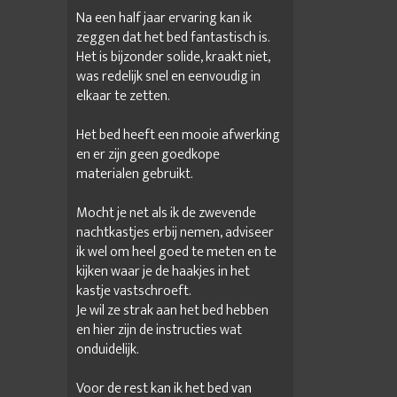
Na een half jaar ervaring kan ik
zeggen dat het bed fantastisch is.
Het is bijzonder solide, kraakt niet,
was redelijk snel en eenvoudig in
elkaar te zetten.
Het bed heeft een mooie afwerking
en er zijn geen goedkope
materialen gebruikt.
Mocht je net als ik de zwevende
nachtkastjes erbij nemen, adviseer
ik wel om heel goed te meten en te
kijken waar je de haakjes in het
kastje vastschroeft.
Je wil ze strak aan het bed hebben
en hier zijn de instructies wat
onduidelijk.
Voor de rest kan ik het bed van