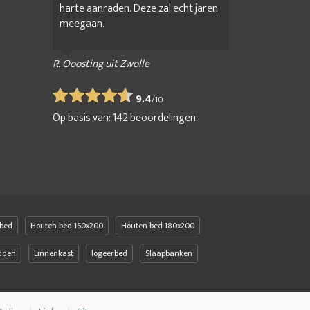
harte aanraden. Deze zal echt jaren
meegaan.
R. Ooosting uit Zwolle
9.4
/
10
Op basis van:
142
beoordelingen.
bed
Houten bed 160x200
Houten bed 180x200
edden
Linnenkast
logeerbed
Slaapbanken