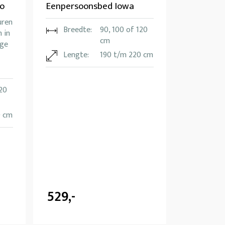
o
Eenpersoonsbed Iowa
uren
Breedte:
90, 100 of 120
 in
cm
ige
Lengte:
190 t/m 220 cm
120
0 cm
529,-