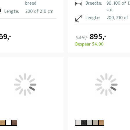
breed
Breedte:
90, 100 of 
cm
Lengte:
200 of 210 cm
Lengte:
200, 210 of
69,-
895,-
949,-
Bespaar 54,00