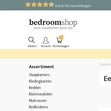
9.4
/
142 beoordelingen
10
Zoeken
Account
Winkelwagen
Slaapk
Assortiment
Slaapkamers
E
Kledingkasten
Bedden
Kleinmeubelen
Matrassen
Bedbodems