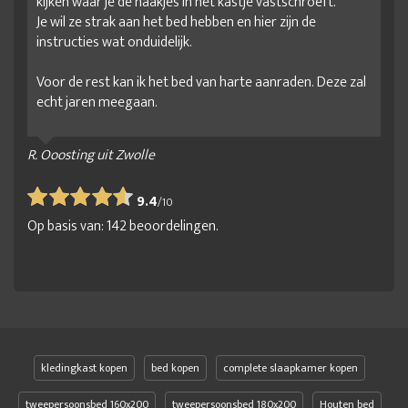
kijken waar je de haakjes in het kastje vastschroeft.
Je wil ze strak aan het bed hebben en hier zijn de
instructies wat onduidelijk.
Voor de rest kan ik het bed van harte aanraden. Deze zal
echt jaren meegaan.
R. Ooosting uit Zwolle
9.4
/
10
Op basis van:
142
beoordelingen.
kledingkast kopen
bed kopen
complete slaapkamer kopen
tweepersoonsbed 160x200
tweepersoonsbed 180x200
Houten bed