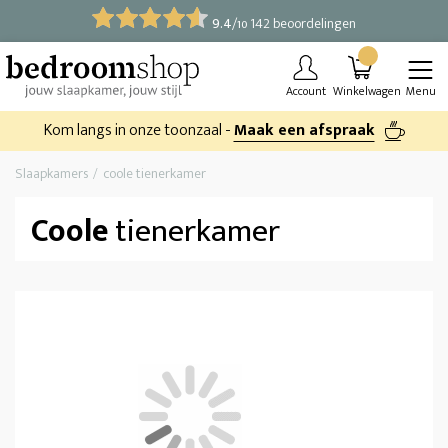
9.4
/
142 beoordelingen
10
Account
Winkelwagen
Menu
Kom langs in onze toonzaal -
Maak een afspraak
Slaapkamers
coole tienerkamer
Coole
tienerkamer