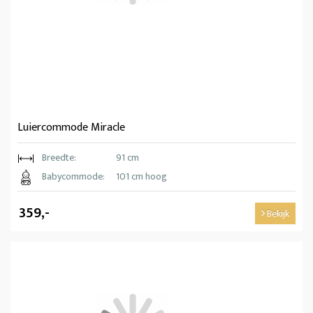
Luiercommode Miracle
Breedte:
91 cm
Babycommode:
101 cm hoog
359,-
Bekijk