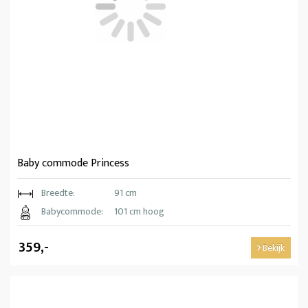
Baby commode Princess
Breedte:
91 cm
Babycommode:
101 cm hoog
359,-
Bekijk