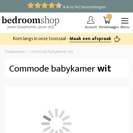
9.4
/
142 beoordelingen
10
Account
Winkelwagen
Menu
Kom langs in onze toonzaal -
Maak een afspraak
Slaapkamers
commode babykamer wit
Commode babykamer
wit