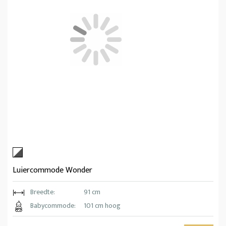
Luiercommode Wonder
Breedte:
91 cm
Babycommode:
101 cm hoog