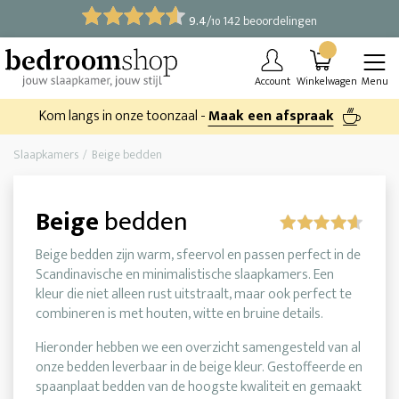
9.4
/
142 beoordelingen
10
Account
Winkelwagen
Menu
Kom langs in onze toonzaal -
Maak een afspraak
Slaapkamers
Beige bedden
Beige
bedden
Beige bedden zijn warm, sfeervol en passen perfect in de
Scandinavische en minimalistische slaapkamers. Een
kleur die niet alleen rust uitstraalt, maar ook perfect te
combineren is met houten, witte en bruine details.
Hieronder hebben we een overzicht samengesteld van al
onze bedden leverbaar in de beige kleur. Gestoffeerde en
spaanplaat bedden van de hoogste kwaliteit en gemaakt